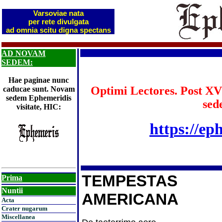
Varsoviae nata
per rete divulgata
ad omnia scitu digna spectans
AD NOVAM
SEDEM:
Hae paginae nunc
Optimi Lectores. Post XV
caducae sunt. Novam
sedem Ephemeridis
sed
visitate, HIC:
https://ep
TEMPESTAS
Prima
Nuntii
AMERICANA
Acta
Crater nugarum
Miscellanea