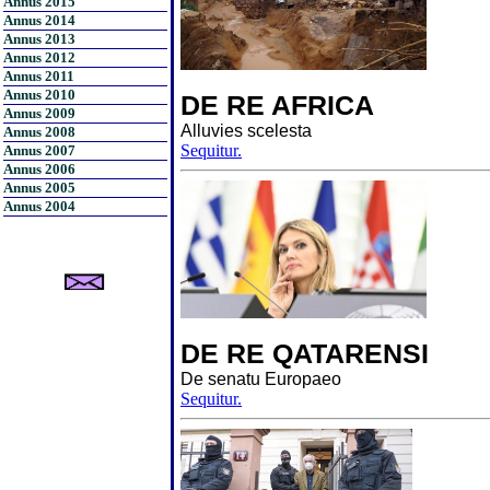
Annus 2015
Annus 2014
Annus 2013
Annus 2012
Annus 2011
Annus 2010
DE RE AFRICA
Annus 2009
Alluvies scelesta
Annus 2008
Sequitur.
Annus 2007
Annus 2006
Annus 2005
Annus 2004
DE RE QATARENSI
De senatu Europaeo
Sequitur.