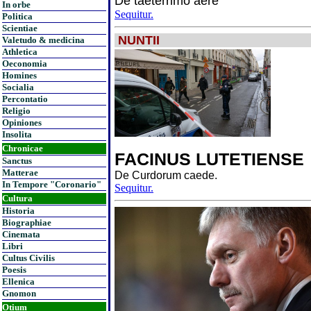
De taeterrimo aere
In orbe
Sequitur.
Politica
Scientiae
NUNTII
Valetudo & medicina
Athletica
Oeconomia
Homines
Socialia
Percontatio
Religio
Opiniones
Insolita
Chronicae
FACINUS LUTETIENSE
Sanctus
Matterae
De Curdorum caede.
In Tempore "Coronario"
Sequitur.
Cultura
Historia
Biographiae
Cinemata
Libri
Cultus Civilis
Poesis
Ellenica
Gnomon
Otium