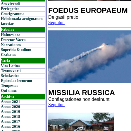
Ars vivendi
FOEDUS EUROPAEUM
Periegetica
Crucigramma
De gasii pretio
Hebdomada aenigmatum
Sequitur.
facetiae
Fabulae
Holmesiaca
Detector Vacca
Narrationes
Superbia & odium
Crabatus
Varia
Vita Latina
Textus varii
Scholastica
Epistulae lectorum
Tempestas
Qui simus
MISSILIA RUSSICA
Archiva
Conflagrationes non desinunt
Annus 2021
Sequitur.
Annus 2020
Annus 2019
Annus 2018
Annus 2017
Annus 2016