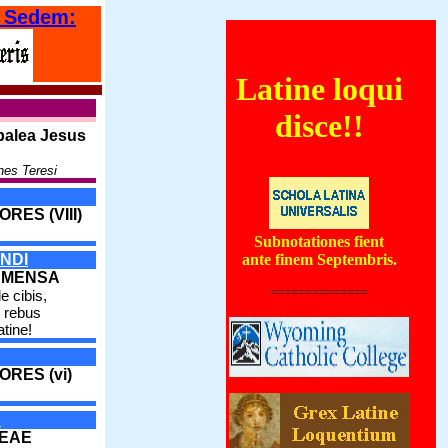
 Sedem:
Latine loqui
rientales coenautocinetum quoddam forte globum ignivomum subterraneum, qui ve
disce!!
palea Jesus
nes Teresi
RES (VIII)
Subnotationes fient
NDI
ante finem Septembris.
 MENSA
==============
e cibis,
 rebus
atine!
ORES (vi)
A
DEAE