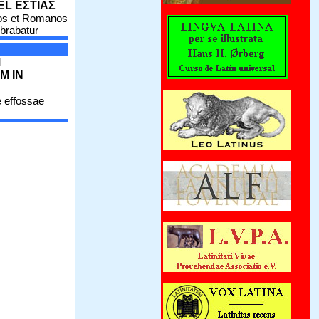
EL ΕΣΤΙΑΣ
os et Romanos
brabatur
M
M IN
 effossae