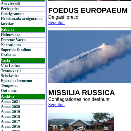
Ars vivendi
FOEDUS EUROPAEUM
Periegetica
Crucigramma
De gasii pretio
Hebdomada aenigmatum
Sequitur.
facetiae
Fabulae
Holmesiaca
Detector Vacca
Narrationes
Superbia & odium
Crabatus
Varia
Vita Latina
Textus varii
Scholastica
Epistulae lectorum
Tempestas
Qui simus
MISSILIA RUSSICA
Archiva
Conflagrationes non desinunt
Annus 2021
Sequitur.
Annus 2020
Annus 2019
Annus 2018
Annus 2017
Annus 2016