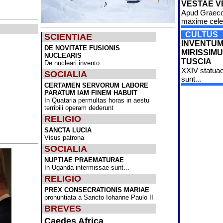
VESTAE V
Apud Graec
maxime cele
CULTUS
SCIENTIAE
INVENTU
DE NOVITATE FUSIONIS
MIRISSIMU
NUCLEARIS
TUSCIA
De nucleari invento.
XXIV statuae
SOCIALIA
sunt...
CERTAMEN SERVORUM LABORE
PARATUM IAM FINEM HABUIT
In Quataria permultas horas in aestu
terribili operam dederunt
RELIGIO
SANCTA LUCIA
Visus patrona
SOCIALIA
NUPTIAE PRAEMATURAE
In Uganda intermissae sunt...
RELIGIO
PREX CONSECRATIONIS MARIAE
pronuntiata a Sancto Iohanne Paulo II
BREVES
Caedes Africa