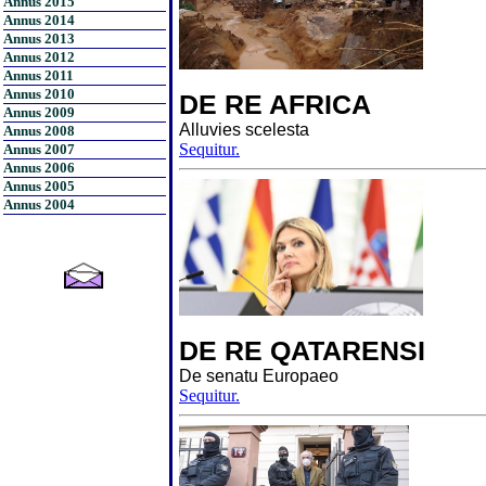
Annus 2015
Annus 2014
Annus 2013
Annus 2012
Annus 2011
Annus 2010
DE RE AFRICA
Annus 2009
Alluvies scelesta
Annus 2008
Sequitur.
Annus 2007
Annus 2006
Annus 2005
Annus 2004
DE RE QATARENSI
De senatu Europaeo
Sequitur.