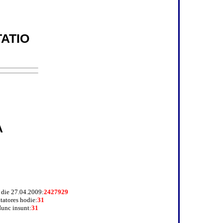
ATIO
A
a die 27.04.2009:
2427929
itatores hodie:
31
unc insunt:
31