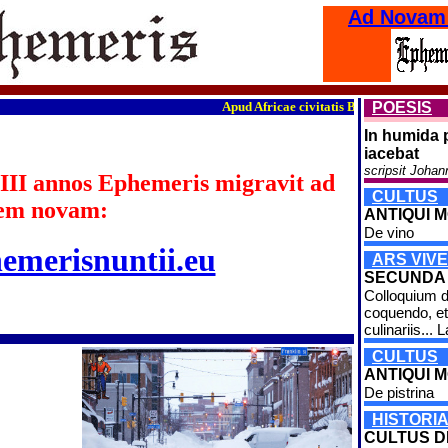
Ad Novam
Apud Africae civitatis Burkina Faso fines o
POESIS
In humida 
iacebat
scripsit Johan
III annos Ephemeris migravit ad
CULTUS
em novam:
ANTIQUI MO
De vino
hemerisnuntii.eu
ARS VIVE
SECUNDA
Colloquium d
coquendo, et
culinariis... L
CULTUS
ANTIQUI M
De pistrina
HISTORI
CULTUS 