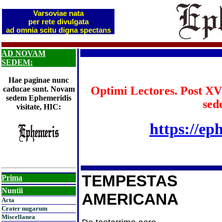
Varsoviae nata
per rete divulgata
ad omnia scitu digna spectans
AD NOVAM
SEDEM:
Hae paginae nunc
Optimi Lectores. Post XV
caducae sunt. Novam
sedem Ephemeridis
sed
visitate, HIC:
https://ep
TEMPESTAS
Prima
Nuntii
AMERICANA
Acta
Crater nugarum
Miscellanea