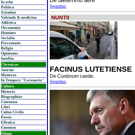
De taeterrimo aere
In orbe
Sequitur.
Politica
Scientiae
NUNTII
Valetudo & medicina
Athletica
Oeconomia
Homines
Socialia
Percontatio
Religio
Opiniones
Insolita
Chronicae
FACINUS LUTETIENSE
Sanctus
Matterae
De Curdorum caede.
In Tempore "Coronario"
Sequitur.
Cultura
Historia
Biographiae
Cinemata
Libri
Cultus Civilis
Poesis
Ellenica
Gnomon
Otium