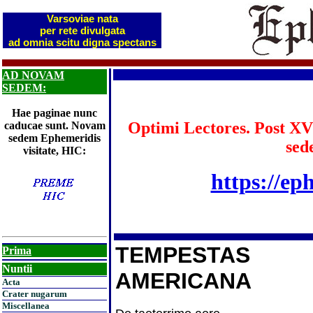
Varsoviae nata
per rete divulgata
ad omnia scitu digna spectans
AD NOVAM
SEDEM:
Hae paginae nunc
Optimi Lectores. Post XV
caducae sunt. Novam
sedem Ephemeridis
sed
visitate, HIC:
https://ep
TEMPESTAS
Prima
Nuntii
AMERICANA
Acta
Crater nugarum
Miscellanea