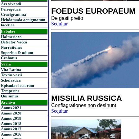
Ars vivendi
FOEDUS EUROPAEUM
Periegetica
Crucigramma
De gasii pretio
Hebdomada aenigmatum
Sequitur.
facetiae
Fabulae
Holmesiaca
Detector Vacca
Narrationes
Superbia & odium
Crabatus
Varia
Vita Latina
Textus varii
Scholastica
Epistulae lectorum
Tempestas
Qui simus
MISSILIA RUSSICA
Archiva
Conflagrationes non desinunt
Annus 2021
Sequitur.
Annus 2020
Annus 2019
Annus 2018
Annus 2017
Annus 2016