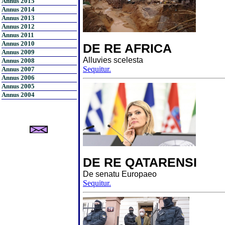
Annus 2015
Annus 2014
Annus 2013
Annus 2012
Annus 2011
Annus 2010
DE RE AFRICA
Annus 2009
Alluvies scelesta
Annus 2008
Sequitur.
Annus 2007
Annus 2006
Annus 2005
Annus 2004
DE RE QATARENSI
De senatu Europaeo
Sequitur.