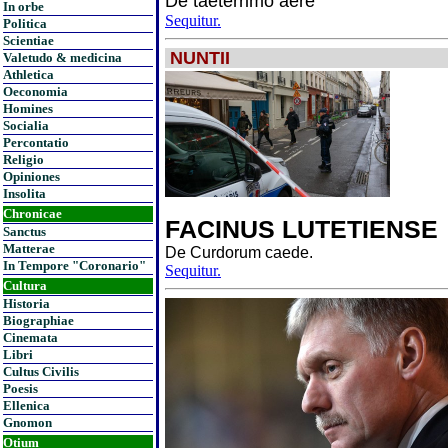
De taeterrimo aere
In orbe
Sequitur.
Politica
Scientiae
NUNTII
Valetudo & medicina
Athletica
Oeconomia
Homines
Socialia
Percontatio
Religio
Opiniones
Insolita
Chronicae
FACINUS LUTETIENSE
Sanctus
Matterae
De Curdorum caede.
In Tempore "Coronario"
Sequitur.
Cultura
Historia
Biographiae
Cinemata
Libri
Cultus Civilis
Poesis
Ellenica
Gnomon
Otium