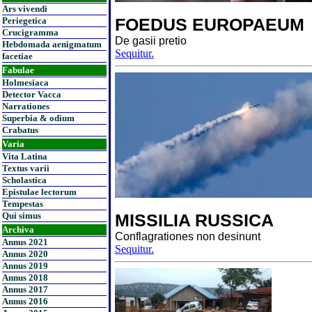
Ars vivendi
FOEDUS EUROPAEUM
Periegetica
Crucigramma
De gasii pretio
Hebdomada aenigmatum
Sequitur.
facetiae
Fabulae
Holmesiaca
Detector Vacca
Narrationes
Superbia & odium
Crabatus
Varia
Vita Latina
Textus varii
Scholastica
Epistulae lectorum
Tempestas
Qui simus
MISSILIA RUSSICA
Archiva
Conflagrationes non desinunt
Annus 2021
Sequitur.
Annus 2020
Annus 2019
Annus 2018
Annus 2017
Annus 2016