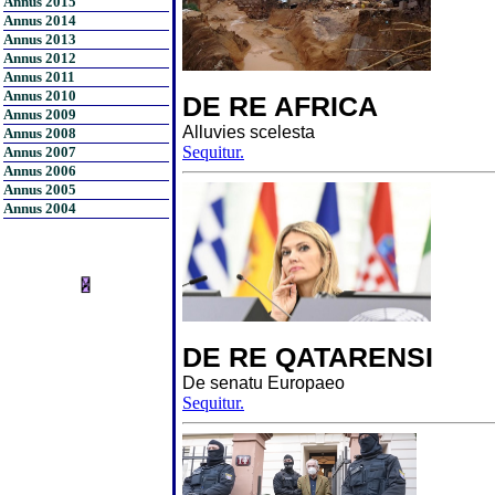
Annus 2015
Annus 2014
Annus 2013
Annus 2012
Annus 2011
Annus 2010
DE RE AFRICA
Annus 2009
Alluvies scelesta
Annus 2008
Sequitur.
Annus 2007
Annus 2006
Annus 2005
Annus 2004
DE RE QATARENSI
De senatu Europaeo
Sequitur.