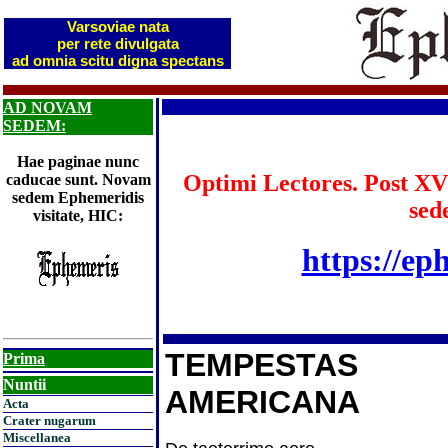
Varsoviae nata
per rete divulgata
ad omnia scitu digna spectans
AD NOVAM
SEDEM:
Hae paginae nunc
Optimi Lectores. Post XV
caducae sunt. Novam
sedem Ephemeridis
sed
visitate, HIC:
https://ep
TEMPESTAS
Prima
Nuntii
AMERICANA
Acta
Crater nugarum
Miscellanea