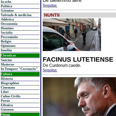
De taeterrimo aere
In orbe
Sequitur.
Politica
Scientiae
NUNTII
Valetudo & medicina
Athletica
Oeconomia
Homines
Socialia
Percontatio
Religio
Opiniones
Insolita
Chronicae
FACINUS LUTETIENSE
Sanctus
Matterae
De Curdorum caede.
In Tempore "Coronario"
Sequitur.
Cultura
Historia
Biographiae
Cinemata
Libri
Cultus Civilis
Poesis
Ellenica
Gnomon
Otium