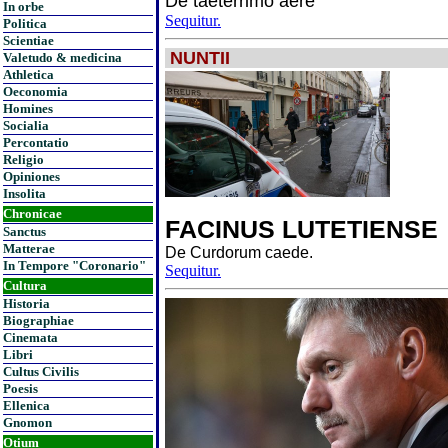
De taeterrimo aere
In orbe
Sequitur.
Politica
Scientiae
NUNTII
Valetudo & medicina
Athletica
Oeconomia
Homines
Socialia
Percontatio
Religio
Opiniones
Insolita
Chronicae
FACINUS LUTETIENSE
Sanctus
Matterae
De Curdorum caede.
In Tempore "Coronario"
Sequitur.
Cultura
Historia
Biographiae
Cinemata
Libri
Cultus Civilis
Poesis
Ellenica
Gnomon
Otium