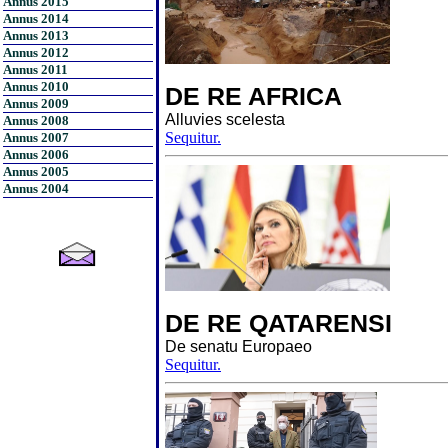
Annus 2015
Annus 2014
Annus 2013
Annus 2012
Annus 2011
Annus 2010
DE RE AFRICA
Annus 2009
Alluvies scelesta
Annus 2008
Sequitur.
Annus 2007
Annus 2006
Annus 2005
Annus 2004
DE RE QATARENSI
De senatu Europaeo
Sequitur.