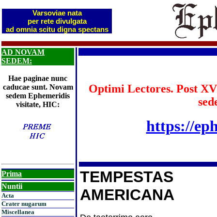
Varsoviae nata
per rete divulgata
ad omnia scitu digna spectans
AD NOVAM
SEDEM:
Hae paginae nunc
Optimi Lectores. Post XV
caducae sunt. Novam
sedem Ephemeridis
sed
visitate, HIC:
https://ep
TEMPESTAS
Prima
Nuntii
AMERICANA
Acta
Crater nugarum
Miscellanea