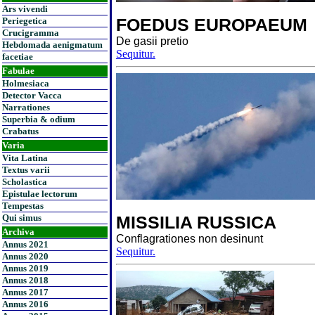
Ars vivendi
FOEDUS EUROPAEUM
Periegetica
Crucigramma
De gasii pretio
Hebdomada aenigmatum
Sequitur.
facetiae
Fabulae
Holmesiaca
Detector Vacca
Narrationes
Superbia & odium
Crabatus
Varia
Vita Latina
Textus varii
Scholastica
Epistulae lectorum
Tempestas
Qui simus
MISSILIA RUSSICA
Archiva
Conflagrationes non desinunt
Annus 2021
Sequitur.
Annus 2020
Annus 2019
Annus 2018
Annus 2017
Annus 2016