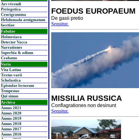
Ars vivendi
FOEDUS EUROPAEUM
Periegetica
Crucigramma
De gasii pretio
Hebdomada aenigmatum
Sequitur.
facetiae
Fabulae
Holmesiaca
Detector Vacca
Narrationes
Superbia & odium
Crabatus
Varia
Vita Latina
Textus varii
Scholastica
Epistulae lectorum
Tempestas
Qui simus
MISSILIA RUSSICA
Archiva
Conflagrationes non desinunt
Annus 2021
Sequitur.
Annus 2020
Annus 2019
Annus 2018
Annus 2017
Annus 2016