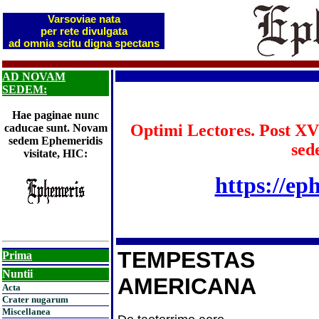
Varsoviae nata
per rete divulgata
ad omnia scitu digna spectans
AD NOVAM
SEDEM:
Hae paginae nunc
Optimi Lectores. Post XV
caducae sunt. Novam
sedem Ephemeridis
sed
visitate, HIC:
https://ep
TEMPESTAS
Prima
Nuntii
AMERICANA
Acta
Crater nugarum
Miscellanea