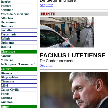
De taeterrimo aere
In orbe
Sequitur.
Politica
Scientiae
NUNTII
Valetudo & medicina
Athletica
Oeconomia
Homines
Socialia
Percontatio
Religio
Opiniones
Insolita
Chronicae
FACINUS LUTETIENSE
Sanctus
Matterae
De Curdorum caede.
In Tempore "Coronario"
Sequitur.
Cultura
Historia
Biographiae
Cinemata
Libri
Cultus Civilis
Poesis
Ellenica
Gnomon
Otium