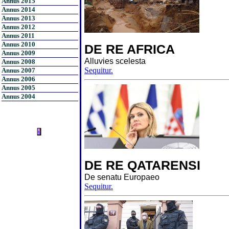
Annus 2015
Annus 2014
Annus 2013
Annus 2012
Annus 2011
Annus 2010
DE RE AFRICA
Annus 2009
Alluvies scelesta
Annus 2008
Sequitur.
Annus 2007
Annus 2006
Annus 2005
Annus 2004
DE RE QATARENSI
De senatu Europaeo
Sequitur.