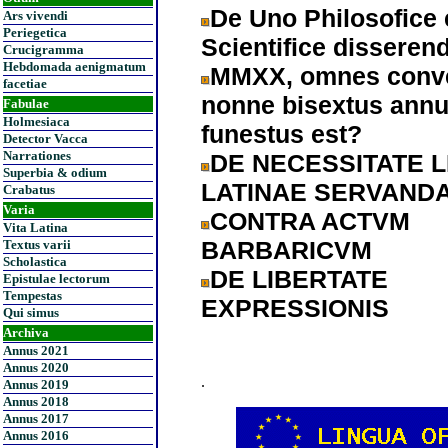
De Uno Philosofice 
Ars vivendi
Periegetica
Scientifice disseren
Crucigramma
Hebdomada aenigmatum
MMXX, omnes conve
facetiae
nonne bisextus ann
Fabulae
Holmesiaca
funestus est?
Detector Vacca
Narrationes
DE NECESSITATE 
Superbia & odium
LATINAE SERVAND
Crabatus
Varia
CONTRA ACTVM
Vita Latina
BARBARICVM
Textus varii
Scholastica
DE LIBERTATE
Epistulae lectorum
Tempestas
EXPRESSIONIS
Qui simus
Archiva
Annus 2021
Annus 2020
.
Annus 2019
Annus 2018
Annus 2017
Annus 2016