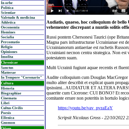
In orbe
Politica
Scientiae
Valetudo & medicina
Audiatis, quaeso, hoc colloquium de bello 
Athletica
vehementer discrepant a nuntiis solitis offic
Oeconomia
Homines
Russi pontem Chersonesi Taurici (ope Britanno
Socialia
Magna pars infrastructurae Ucrainianae est d
Percontatio
Religio
Ucrainianorum antiaeriae est ruchetis Russorum
Opiniones
Ucrainiani necnon centra strategica. Non est 
Insolita
potestatem suam.
Chronicae
Multi Ucrainii fugiunt aquae recentis et fluenti 
Sanctus
Matterae
Audite colloquium cum Douglas MacGregor Pr
In Tempore "Coronario"
multo aliter describit et explicat quam propag
Cultura
ipsissimi...AUDIATUR ET ALTERA PARS! Et s
Historia
quaerite cum Cicerone: CUI BONO? Et 
Biographiae
comitante errare non poteritis in hortulo logico
Cinemata
Libri
https://youtu.be/vav_pvzaEaY
Cultus Civilis
Poesis
Scripsit Nicolaus Gross - 22/10/2022 
Ellenica
Gnomon
Otium