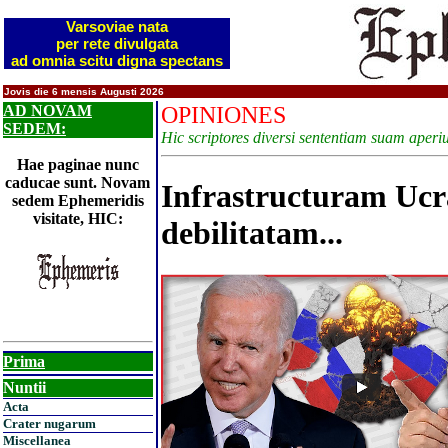
Varsoviae nata
per rete divulgata
ad omnia scitu digna spectans
Jovis die 6 mensis Augusti 2026
AD NOVAM
OPINIONES
SEDEM:
Hic scriptores diversi sententiam suam aperiu
Hae paginae nunc
caducae sunt. Novam
Infrastructuram Ucra
sedem Ephemeridis
visitate, HIC:
debilitatam...
Prima
Nuntii
Acta
Crater nugarum
Miscellanea