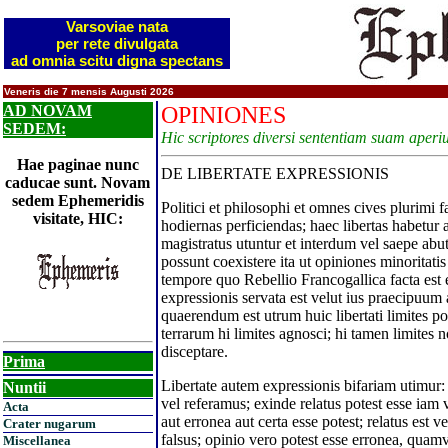
Varsoviae nata
per rete divulgata
ad omnia scitu digna spectans
Veneris die 7 mensis Augusti 2026
AD NOVAM
OPINIONES
SEDEM:
Hic scriptores diversi sententiam suam aperiu
Hae paginae nunc
DE LIBERTATE EXPRESSIONIS
caducae sunt. Novam
sedem Ephemeridis
Politici et philosophi et omnes cives plurimi 
visitate, HIC:
hodiernas perficiendas; haec libertas habetur 
magistratus utuntur et interdum vel saepe abut
possunt coexistere ita ut opiniones minoritati
tempore quo Rebellio Francogallica facta est e
expressionis servata est velut ius praecipuu
quaerendum est utrum huic libertati limites 
terrarum hi limites agnosci; hi tamen limites
disceptare.
Prima
Libertate autem expressionis bifariam utimur:
Nuntii
vel referamus; exinde relatus potest esse iam 
Acta
aut erronea aut certa esse potest; relatus est 
Crater nugarum
falsus; opinio vero potest esse erronea, quamv
Miscellanea