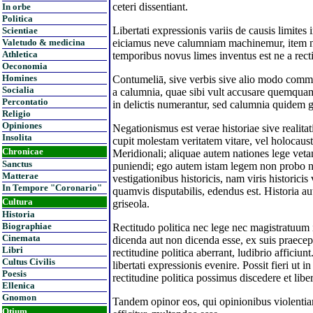
ceteri dissentiant.
In orbe
Politica
Libertati expressionis variis de causis limite
Scientiae
Valetudo & medicina
eiciamus neve calumniam machinemur, item n
Athletica
temporibus novus limes inventus est ne a rect
Oeconomia
Homines
Contumeliā, sive verbis sive alio modo commiss
Socialia
a calumnia, quae sibi vult accusare quemqua
Percontatio
in delictis numerantur, sed calumnia quidem g
Religio
Opiniones
Negationismus est verae historiae sive realitat
Insolita
cupit molestam veritatem vitare, vel holocau
Chronicae
Meridionali; aliquae autem nationes lege veta
Sanctus
puniendi; ego autem istam legem non probo 
Matterae
vestigationibus historicis, nam viris historicis
In Tempore "Coronario"
quamvis disputabilis, edendus est. Historia au
Cultura
griseola.
Historia
Biographiae
Rectitudo politica nec lege nec magistratuum 
Cinemata
dicenda aut non dicenda esse, ex suis praecept
Libri
rectitudine politica aberrant, ludibrio affic
Cultus Civilis
libertati expressionis evenire. Possit fieri ut 
Poesis
rectitudine politica possimus discedere et li
Ellenica
Gnomon
Tandem opinor eos, qui opinionibus violentia
Otium