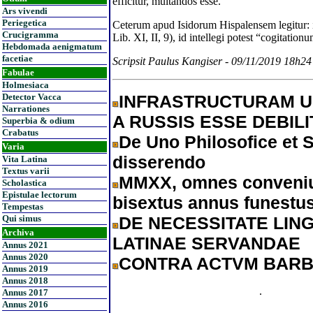
efficitur, multandos esse.
Ars vivendi
Periegetica
Ceterum apud Isidorum Hispalensem legitur: 
Crucigramma
Lib. XI, II, 9), id intellegi potest “cogitatio
Hebdomada aenigmatum
facetiae
Scripsit Paulus Kangiser - 09/11/2019 18h24
Fabulae
Holmesiaca
Detector Vacca
INFRASTRUCTURAM U
Narrationes
A RUSSIS ESSE DEBILI
Superbia & odium
Crabatus
De Uno Philosofice et S
Varia
disserendo
Vita Latina
Textus varii
MMXX, omnes conveniu
Scholastica
Epistulae lectorum
bisextus annus funestus
Tempestas
Qui simus
DE NECESSITATE LIN
Archiva
LATINAE SERVANDAE
Annus 2021
Annus 2020
CONTRA ACTVM BAR
Annus 2019
Annus 2018
.
Annus 2017
Annus 2016