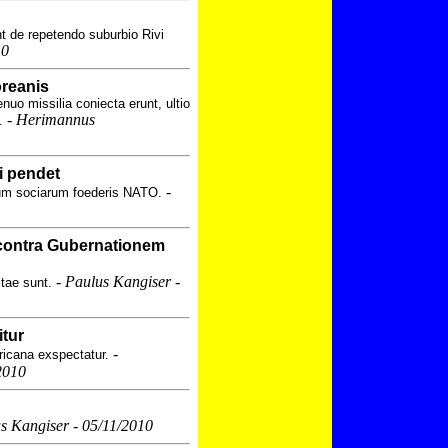
t de repetendo suburbio Rivi
10
oreanis
nuo missilia coniecta erunt, ultio
-
Herimannus
.
ni pendet
-
rum sociarum foederis NATO.
i contra Gubernationem
-
Paulus Kangiser -
ctae sunt.
itur
-
ricana exspectatur.
2010
s Kangiser - 05/11/2010