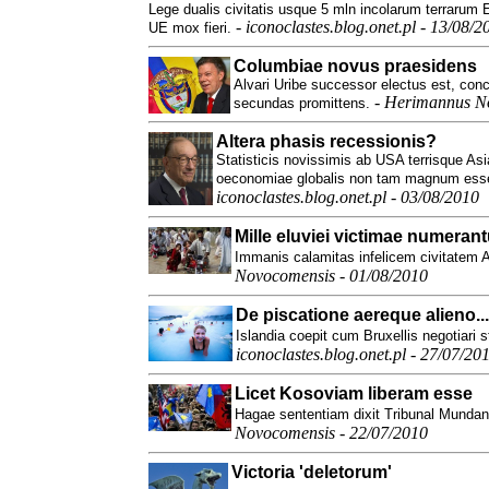
Lege dualis civitatis usque 5 mln incolarum terrarum 
-
iconoclastes.blog.onet.pl - 13/08/2
UE mox fieri.
Columbiae novus praesidens
Alvari Uribe successor electus est, con
-
Herimannus No
secundas promittens.
Altera phasis recessionis?
Statisticis novissimis ab USA terrisque As
oeconomiae globalis non tam magnum esse
iconoclastes.blog.onet.pl - 03/08/2010
Mille eluviei victimae numerant
Immanis calamitas infelicem civitatem A
Novocomensis - 01/08/2010
De piscatione aereque alieno...
Islandia coepit cum Bruxellis negotiari 
iconoclastes.blog.onet.pl - 27/07/20
Licet Kosoviam liberam esse
Hagae sententiam dixit Tribunal Munda
Novocomensis - 22/07/2010
Victoria 'deletorum'