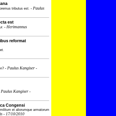
iana
-
Paulus
premus tributus est.
cta est
-
Herimannus
ur.
ibus reformat
et.
-
Paulus Kangiser -
on?
-
Paulus Kangiser -
ica Congensi
s militum et aliorumque armatorum
s - 17/10/2010