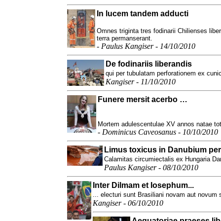
In lucem tandem adducti
Omnes triginta tres fodinarii Chilienses libe
terra permanserant.
-
Paulus Kangiser - 14/10/2010
De fodinariis liberandis
qui per tubulatam perforationem ex cun
Kangiser - 11/10/2010
Funere mersit acerbo …
Mortem adulescentulae XV annos natae tota
-
Dominicus Caveosanus - 10/10/2010
Limus toxicus in Danubium per
Calamitas circumiectalis ex Hungaria Da
Paulus Kangiser - 08/10/2010
Inter Dilmam et Iosephum...
... electuri sunt Brasiliani novam aut novum 
Kangiser - 06/10/2010
Aequatoriae praeses lib