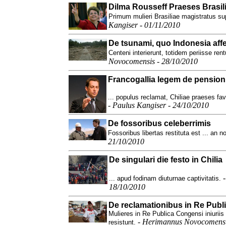
Dilma Rousseff Praeses Brasil
Primum mulieri Brasiliae magistratus su
Kangiser - 01/11/2010
De tsunami, quo Indonesia affe
Centeni interierunt, totidem periisse rent
Novocomensis - 28/10/2010
Francogallia legem de pension
... populus reclamat, Chiliae praeses fav
-
Paulus Kangiser - 24/10/2010
De fossoribus celeberrimis
Fossoribus libertas restituta est ... an n
21/10/2010
De singulari die festo in Chilia
... apud fodinam diuturnae captivitatis.
18/10/2010
De reclamationibus in Re Publ
Mulieres in Re Publica Congensi iniurii
-
Herimannus Novocomensi
resistunt.