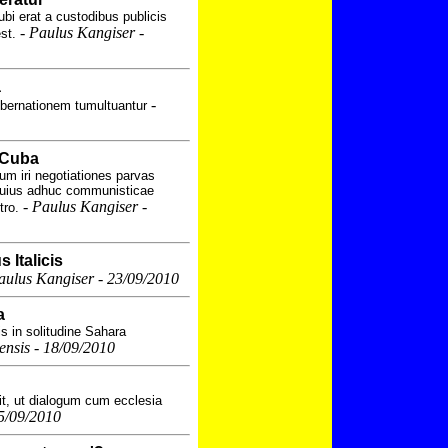
i erat a custodibus publicis
-
Paulus Kangiser -
st.
a
-
ubernationem tumultuantur
n Cuba
um iri negotiationes parvas
 huius adhuc communisticae
-
Paulus Kangiser -
tro.
 Italicis
aulus Kangiser - 23/09/2010
a
s in solitudine Sahara
sis - 18/09/2010
t, ut dialogum cum ecclesia
5/09/2010