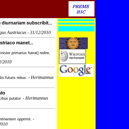
iurnariam subscribit...
.
gus Austriacus - 31/12/2010
striaco manet...
nister primarius fuerat) redire,
2/2010
-
Herimannus
lis futuris rebus.
ato
-
Herimannus
ibus putatur.
-
ntinentem opprimit.
2010