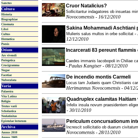
Sanctus
Cruor Natalicius?
Cultura
Sollicitantur indagatores ob insuetas mi
Historia
Novocomensis - 16/12/2010
Biographiae
Cinemata
Sakina Mohammadi Aschtiani pa
Libri
-
Mulieris salus multos in orbe sollicitat
Cultus
12/12/2010
Hermetica
Poesis
Otium
Incarcerati 83 pereunt flammis
Ars vivendi
Periegetica
Caedes immanis Iacobopoli in Chiliae ca
-
Paulus Kangiser - 08/12/2010
Crucigramma
Nugae
Facetiae
De incendio montis Carmeli
Nubeculata
Locus tam Judaeis quam Christianis caru
Varia
Herimannus Novocomensis - 04/12/
Palaestra
Vita Latina
Quadruplex calamitas Haitiam 
Religio
Infelix insula novum praesidentem eliger
Textus varii
- 30/11/2010
Scholastica
Neolatinitas
Periculum concursationum int
Epistulae lectorum
Archiva
Increscit sollicitatio ob duarum civitatu
Novocomensis - 28/11/2010
Annus 2010
Annus 2009