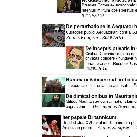
Praeses Correa ex nosocomio ub
retentus militum ope liberatus e
02/10/2010
De perturbatione in Aequatori
Custodes publici Aequatoriani contra G
Paulus Kangiser - 30/09/2010
De inceptis privatis i
Civibus Cubanis licentias dat
privatas condere - nuntiavit
terrae praeses, Rodulfus Cas
26/09/2010
Nummarii Vaticani sub iudicibus
-
P
... pecuniae illicitae lautae accusati.
De dimicationibus in Mauritani
Milites Mauritaniae cum armatis Islamici
-
Herimannus Novocomen
pugnaverunt.
Iter papale Britannicum
Bendedictus XVI insulam Britannorum peti
-
Paulus Kangiser - 1
Anglicana pergat.