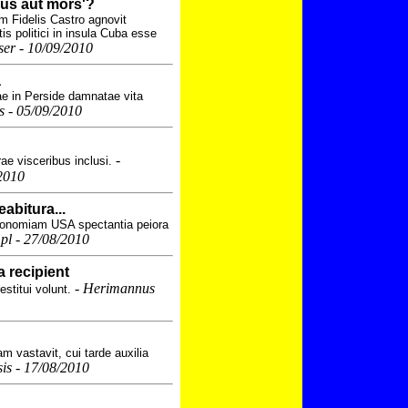
us aut mors'?
 Fidelis Castro agnovit
 politici in insula Cuba esse
er - 10/09/2010
a
nae in Perside damnatae vita
 - 05/09/2010
-
rae visceribus inclusi.
2010
abitura...
economiam USA spectantia peiora
.pl - 27/08/2010
a recipient
-
Herimannus
stitui volunt.
 vastavit, cui tarde auxilia
s - 17/08/2010