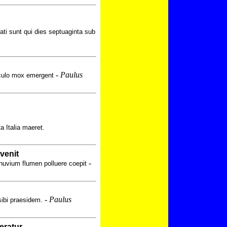
rati sunt qui dies septuaginta sub
-
Paulus
iculo mox emergent
 Italia maeret.
venit
-
nuvium flumen polluere coepit
-
Paulus
sibi praesidem.
eratur