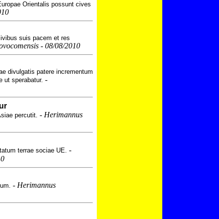
Europae Orientalis possunt cives
010
civibus suis pacem et res
vocomensis - 08/08/2010
iae divulgatis patere incrementum
-
 ut sperabatur.
ur
-
Herimannus
siae percutit.
-
statum terrae sociae UE.
10
-
Herimannus
num.