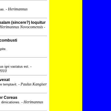
-
Herimannus
nas.
lam (sincere?) loquitur
Herimannus Novocomensis -
 combusti
pite.
-
s igni vastatus est.
2010
vexat
-
Paulus Kangiser
e temptavit.
er Coreas
-
Herimannus
m dimicationes.