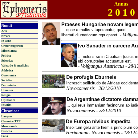
Annus
2 0 1 0
Praeses Hungariae novam legem d
Nuntii
... quae a multis vituperabatur, quod
Acta
-
Volfgan
libertati diurnariorum repugnaret.
Breves
In orbe
Ivo Sanader in carcere Au
Crater nugarum
Miscellanea
Politica
... nolens se in Croatiam (cuius mi
Scientiae
ubi corruptelae accusatus est.
-
Volfgangus Austriacus - 28/1
Valetudo & medicina
Athletica
Oeconomia
De profugis Eburneis
Socialia
Increscit sollicitudo de Africae occidenta
Percontatio
Novocomensis - 26/12/2010
Homines
Religio
De Argentinae dictatore damn
Opiniones
... qui reus immanium facinorum ab iudic
Insolita
Novocomensis - 23/12/2010
Chronicae
Lampas
De Europa nivibus impedita
Chronica TTT
Memoranda
Insolitum gelu ante hiemis principium co
Disticha
Herimannus Novocomensis - 18/12/
Folia