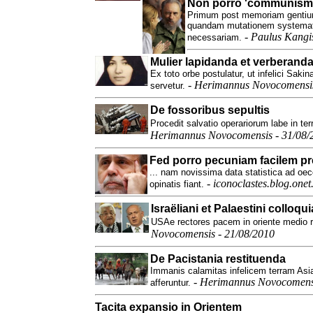
Non porro 'communism
Primum post memoriam gentium
quandam mutationem systematis
-
Paulus Kangis
necessariam.
Mulier lapidanda et verberand
Ex toto orbe postulatur, ut infelici Saki
-
Herimannus Novocomensis
servetur.
De fossoribus sepultis
Procedit salvatio operariorum labe in ter
Herimannus Novocomensis - 31/08/
Fed porro pecuniam facilem pre
... nam novissima data statistica ad o
-
iconoclastes.blog.onet
opinatis fiant.
Israëliani et Palaestini colloqui
USAe rectores pacem in oriente medio re
Novocomensis - 21/08/2010
De Pacistania restituenda
Immanis calamitas infelicem terram Asiam
-
Herimannus Novocomensi
afferuntur.
Tacita expansio in Orientem