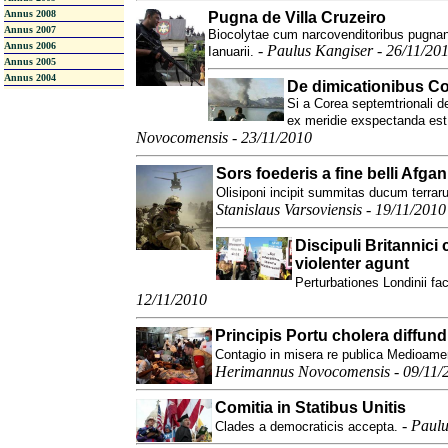
Annus 2008
Pugna de Villa Cruzeiro
Annus 2007
Biocolytae cum narcovenditoribus pugnan
Annus 2006
-
Paulus Kangiser - 26/11/20
Ianuarii.
Annus 2005
Annus 2004
De dimicationibus C
Si a Corea septemtrionali de
ex meridie exspectanda est
Novocomensis - 23/11/2010
Sors foederis a fine belli Afga
Olisiponi incipit summitas ducum terra
Stanislaus Varsoviensis - 19/11/2010
Discipuli Britannic
violenter agunt
Perturbationes Londinii fa
12/11/2010
Principis Portu cholera diffund
Contagio in misera re publica Medioame
Herimannus Novocomensis - 09/11/
Comitia in Statibus Unitis
-
Paulu
Clades a democraticis accepta.