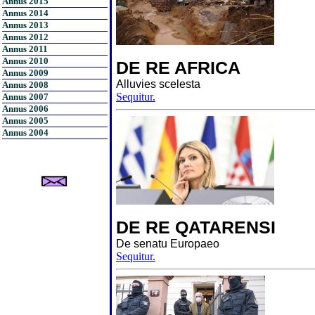
Annus 2015
Annus 2014
Annus 2013
Annus 2012
Annus 2011
Annus 2010
DE RE AFRICA
Annus 2009
Alluvies scelesta
Annus 2008
Sequitur.
Annus 2007
Annus 2006
Annus 2005
Annus 2004
DE RE QATARENSI
De senatu Europaeo
Sequitur.