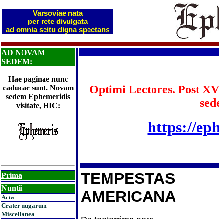
Varsoviae nata
per rete divulgata
ad omnia scitu digna spectans
AD NOVAM
SEDEM:
Hae paginae nunc
Optimi Lectores. Post XV
caducae sunt. Novam
sedem Ephemeridis
sed
visitate, HIC:
https://ep
TEMPESTAS
Prima
Nuntii
AMERICANA
Acta
Crater nugarum
Miscellanea