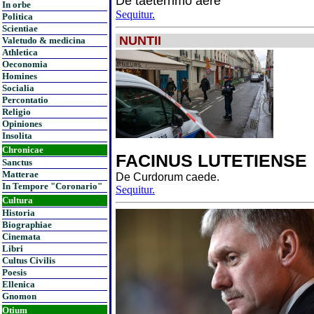
De taeterrimo aere
In orbe
Sequitur.
Politica
Scientiae
NUNTII
Valetudo & medicina
Athletica
Oeconomia
Homines
Socialia
Percontatio
Religio
Opiniones
Insolita
Chronicae
FACINUS LUTETIENSE
Sanctus
Matterae
De Curdorum caede.
In Tempore "Coronario"
Sequitur.
Cultura
Historia
Biographiae
Cinemata
Libri
Cultus Civilis
Poesis
Ellenica
Gnomon
Otium