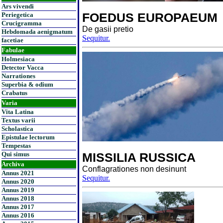
Ars vivendi
FOEDUS EUROPAEUM
Periegetica
Crucigramma
De gasii pretio
Hebdomada aenigmatum
Sequitur.
facetiae
Fabulae
Holmesiaca
Detector Vacca
Narrationes
Superbia & odium
Crabatus
Varia
Vita Latina
Textus varii
Scholastica
Epistulae lectorum
Tempestas
Qui simus
MISSILIA RUSSICA
Archiva
Conflagrationes non desinunt
Annus 2021
Sequitur.
Annus 2020
Annus 2019
Annus 2018
Annus 2017
Annus 2016