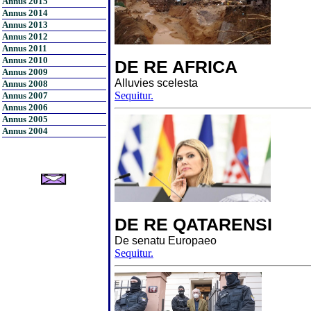
Annus 2015
Annus 2014
Annus 2013
Annus 2012
Annus 2011
Annus 2010
DE RE AFRICA
Annus 2009
Alluvies scelesta
Annus 2008
Sequitur.
Annus 2007
Annus 2006
Annus 2005
Annus 2004
DE RE QATARENSI
De senatu Europaeo
Sequitur.