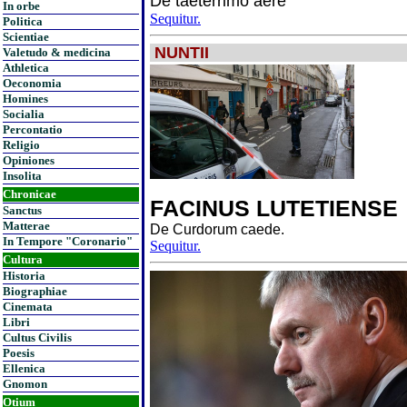
De taeterrimo aere
In orbe
Sequitur.
Politica
Scientiae
NUNTII
Valetudo & medicina
Athletica
Oeconomia
Homines
Socialia
Percontatio
Religio
Opiniones
Insolita
Chronicae
FACINUS LUTETIENSE
Sanctus
Matterae
De Curdorum caede.
In Tempore "Coronario"
Sequitur.
Cultura
Historia
Biographiae
Cinemata
Libri
Cultus Civilis
Poesis
Ellenica
Gnomon
Otium