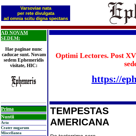
Varsoviae nata
per rete divulgata
ad omnia scitu digna spectans
AD NOVAM
SEDEM:
Hae paginae nunc
Optimi Lectores. Post XV
caducae sunt. Novam
sedem Ephemeridis
sed
visitate, HIC:
https://ep
TEMPESTAS
Prima
Nuntii
AMERICANA
Acta
Crater nugarum
Miscellanea