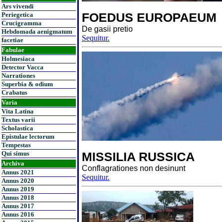
Ars vivendi
FOEDUS EUROPAEUM
Periegetica
Crucigramma
De gasii pretio
Hebdomada aenigmatum
Sequitur.
facetiae
Fabulae
Holmesiaca
Detector Vacca
Narrationes
Superbia & odium
Crabatus
Varia
Vita Latina
Textus varii
Scholastica
Epistulae lectorum
Tempestas
Qui simus
MISSILIA RUSSICA
Archiva
Conflagrationes non desinunt
Annus 2021
Sequitur.
Annus 2020
Annus 2019
Annus 2018
Annus 2017
Annus 2016