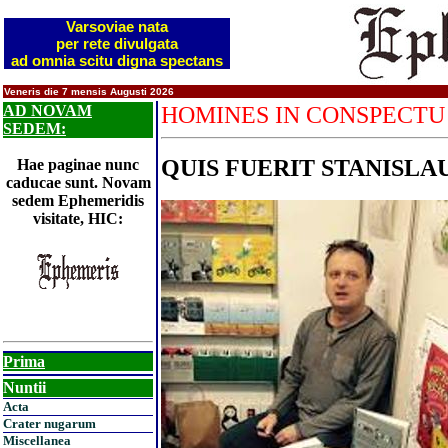
Varsoviae nata
per rete divulgata
ad omnia scitu digna spectans
Veneris die 7 mensis Augusti 2026
AD NOVAM
HOMINES IN CONSPECTU
SEDEM:
QUIS FUERIT STANISLA
Hae paginae nunc
caducae sunt. Novam
sedem Ephemeridis
visitate, HIC:
Prima
Nuntii
Acta
Crater nugarum
Miscellanea