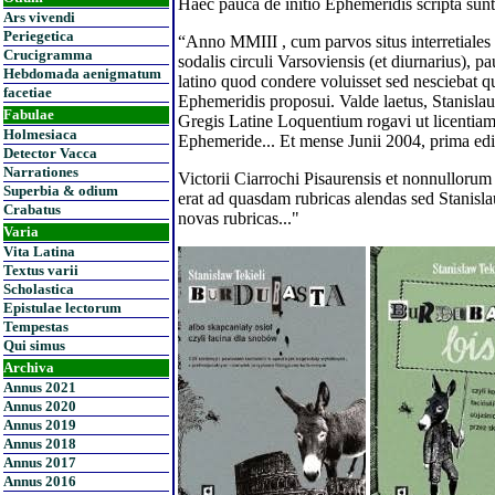
Haec pauca de initio Ephemeridis scripta sunt a
Ars vivendi
Periegetica
“Anno MMIII , cum parvos situs interretiales co
Crucigramma
sodalis circuli Varsoviensis (et diurnarius),
Hebdomada aenigmatum
latino quod condere voluisset sed nesciebat 
facetiae
Ephemeridis proposui. Valde laetus, Stanislau
Fabulae
Gregis Latine Loquentium rogavi ut licentiam
Holmesiaca
Ephemeride... Et mense Junii 2004, prima edit
Detector Vacca
Narrationes
Victorii Ciarrochi Pisaurensis et nonnulloru
Superbia & odium
erat ad quasdam rubricas alendas sed Stanisl
Crabatus
novas rubricas..."
Varia
Vita Latina
Textus varii
Scholastica
Epistulae lectorum
Tempestas
Qui simus
Archiva
Annus 2021
Annus 2020
Annus 2019
Annus 2018
Annus 2017
Annus 2016