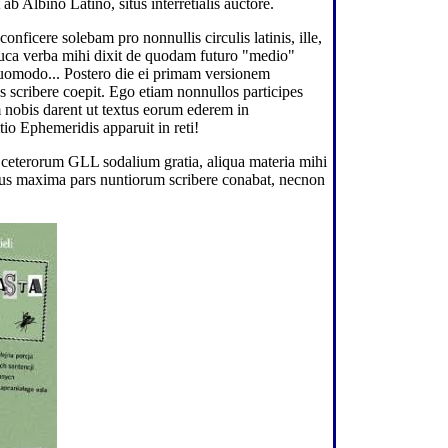
b Albino Latino, situs interretialis auctore.
biennium (MMX
abdicaverit, hes
nficere solebam pro nonnullis circulis latinis, ille,
Hiberniensis co
creatus est.
 pauca verba mihi dixit de quodam futuro "medio"
quomodo... Postero die ei primam versionem
Hesterno die pri
s scribere coepit. Ego etiam nonnullos participes
consularis petito
 nobis darent ut textus eorum ederem in
Bolsonaro faut
io Ephemeridis apparuit in reti!
contra militiae 
Brasiliae impet
ut cum ad Alois
m ceterorum GLL sodalium gratia, aliqua materia mihi
creationem tum
aus maxima pars nuntiorum scribere conabat, necnon
seditionum duc
Xavante compr
fastidium suum
manifestarent.
coenautocineto
vigiliarumque a
nonnullas sedit
incendiavissent
cruentissimi ev
quibus civis un
vulneratus est.