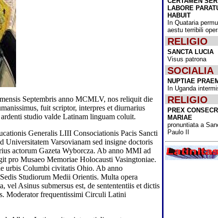
CERTAMEN SE
Nativitatis omn
LABORE PARAT
lectoribus scri
HABUIT
ominamur!
In Quataria permu
aestu terribili op
Cum ante annu
dimidium Bactri
RELIGIO
potestatem Tale
SANCTA LUCIA
obtinuissent, i
Visus patrona
extemplo omnib
esse coeperunt,
SOCIALIA
cum de muliebr
NUPTIAE PRAE
institutionibus 
In Uganda intermi
Acta diurna Bac
News" administ
RELIGIO
II mensis Septembris anno MCMLV, nos reliquit die
consilium, quo
simus, fuit scriptor, interpres et diurnarius
PREX CONSECR
pertimescebant,
ardenti studio valde Latinam linguam coluit.
MARIAE
Bactrianarum m
pronuntiata a San
accessus ad uni
Paulo II
cationis Generalis LIII Consociationis Pacis Sancti
"usque ad nov
intermittetur.
pud Universitatem Varsovianam sed insigne doctoris
rnarius actorum Gazeta Wyborcza. Ab anno MMI ad
Ipse partis cons
egit pro Musaeo Memoriae Holocausti Vasingtoniae.
"Fine Gael" rec
e urbis Columbi civitatis Ohio. Ab anno
Varadkar, qui i
dis Studiorum Medii Orientis. Multa opera
MMXVII usque
primarius minis
el Asinus submersus est, de sentententiis et dictis
fuit, cum pristi
s. Moderator frequentissimi Circuli Latini
Micheál Martin 
sicut victorum s
foedere sanctum