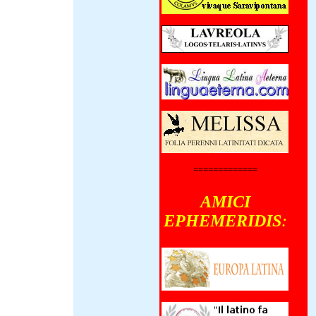
X-MMXXII)
terno die
nsul iterum
stini
ris Iairi
orum centena
civilis sedem
um fecerunt,
ii Lula
 ad
is Josephi
ehensionem
 Cum
=============
rum quinque
utoraedas
iosi
AMICI
, tumultus
enerunt,
EPHEMERIDIS
:
us saltem