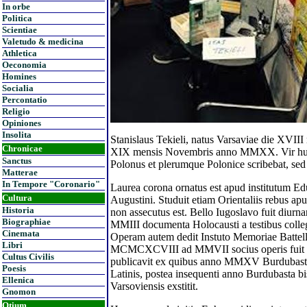
In orbe
Politica
Scientiae
Valetudo & medicina
Athletica
Oeconomia
Homines
Socialia
Percontatio
Religio
Opiniones
Insolita
Stanislaus Tekieli, natus Varsaviae die XVI
Chronicae
XIX mensis Novembris anno MMXX. Vir humanis
Sanctus
Polonus et plerumque Polonice scribebat, sed 
Matterae
In Tempore "Coronario"
Laurea corona ornatus est apud institutum Edu
Cultura
Augustini. Studuit etiam Orientaliis rebus a
Historia
non assecutus est. Bello Iugoslavo fuit diu
Biographiae
MMIII documenta Holocausti a testibus coll
Cinemata
Operam autem dedit Instuto Memoriae Battell
Libri
MCMCXCVIII ad MMVII socius operis fuit Se
Cultus Civilis
publicavit ex quibus anno MMXV Burdubasta, v
Poesis
Latinis, postea insequenti anno Burdubasta bi
Ellenica
Varsoviensis exstitit.
Gnomon
Otium