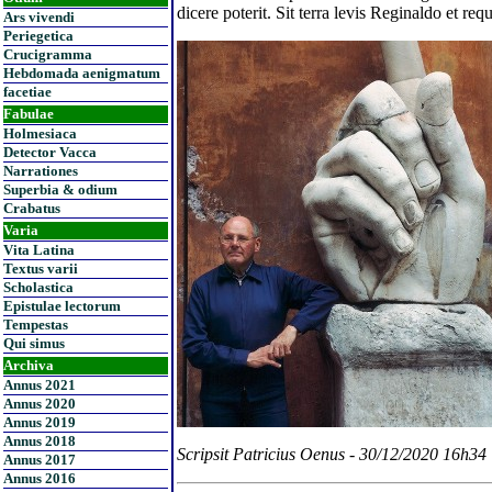
dicere poterit. Sit terra levis Reginaldo et req
Ars vivendi
Periegetica
Crucigramma
Hebdomada aenigmatum
facetiae
Fabulae
Holmesiaca
Detector Vacca
Narrationes
Superbia & odium
Crabatus
Varia
Vita Latina
Textus varii
Scholastica
Epistulae lectorum
Tempestas
Qui simus
Archiva
Annus 2021
Annus 2020
Annus 2019
Annus 2018
Scripsit Patricius Oenus - 30/12/2020 16h34
Annus 2017
Annus 2016