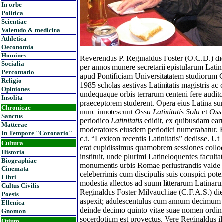
In orbe
Politica
Scientiae
Valetudo & medicina
Athletica
Oeconomia
Homines
Reverendus P. Reginaldus Foster (O.C.D.) d
Socialia
per annos munere secretarii epistularum Latin
Percontatio
apud Pontificiam Universitatatem studiorum 
Religio
1985 scholas aestivas Latinitatis magistris ac 
Opiniones
undequaque orbis terrarum centeni fere audito
Insolita
praeceptorem studerent. Opera eius Latina sun
Chronicae
nunc innotescunt
Ossa Latinitatis Sola
et
Oss
Sanctus
periodico
Latinitatis
edidit, ex quibusdam earu
Matterae
moderatores eiusdem periodici numerabatur.
In Tempore "Coronario"
c.t. “Lexicon recentis Latinitatis” dedisse. 
Cultura
erat cupidissimus quamobrem sessiones coll
Historia
instituit, unde plurimi Latineloquentes facult
Biographiae
monumentis urbis Romae perlustrandis valde d
Cinemata
celeberrimis cum discipulis suis conspici poter
Libri
modestia allectos ad suum litterarum Latina
Cultus Civilis
Reginaldus Foster Milvauchiae (C.F.A.S.) di
Poesis
aspexit; adulescentulus cum annum decimum te
Ellenica
deinde decimo quinto vitae suae nomen ordin
Gnomon
socerdotium est provectus. Vere Reginaldus i
Otium