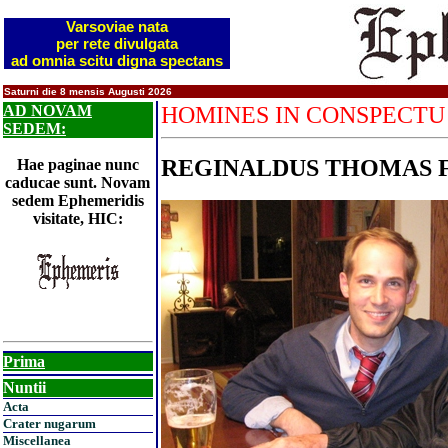
Varsoviae nata
per rete divulgata
ad omnia scitu digna spectans
Saturni die 8 mensis Augusti 2026
AD NOVAM
HOMINES IN CONSPECTU
SEDEM:
REGINALDUS THOMAS F
Hae paginae nunc
caducae sunt. Novam
sedem Ephemeridis
visitate, HIC:
Prima
Nuntii
Acta
Crater nugarum
Miscellanea