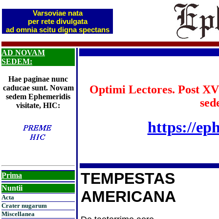
Varsoviae nata
per rete divulgata
ad omnia scitu digna spectans
AD NOVAM
SEDEM:
Hae paginae nunc
Optimi Lectores. Post XV
caducae sunt. Novam
sedem Ephemeridis
sed
visitate, HIC:
https://ep
TEMPESTAS
Prima
Nuntii
AMERICANA
Acta
Crater nugarum
Miscellanea