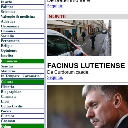
De taeterrimo aere
In orbe
Sequitur.
Politica
Scientiae
NUNTII
Valetudo & medicina
Athletica
Oeconomia
Homines
Socialia
Percontatio
Religio
Opiniones
Insolita
Chronicae
FACINUS LUTETIENSE
Sanctus
Matterae
De Curdorum caede.
In Tempore "Coronario"
Sequitur.
Cultura
Historia
Biographiae
Cinemata
Libri
Cultus Civilis
Poesis
Ellenica
Gnomon
Otium