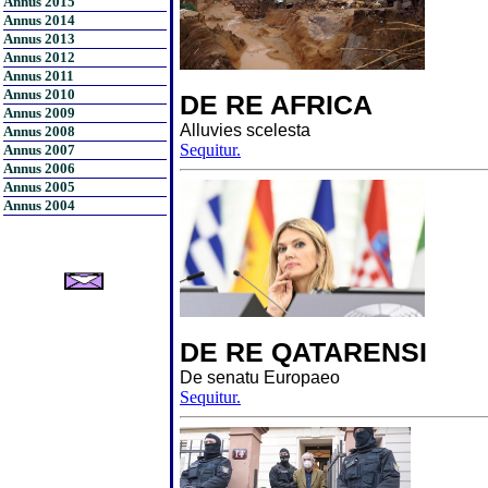
Annus 2015
Annus 2014
Annus 2013
Annus 2012
Annus 2011
Annus 2010
DE RE AFRICA
Annus 2009
Alluvies scelesta
Annus 2008
Sequitur.
Annus 2007
Annus 2006
Annus 2005
Annus 2004
DE RE QATARENSI
De senatu Europaeo
Sequitur.