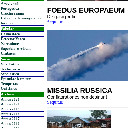
Ars vivendi
FOEDUS EUROPAEUM
Periegetica
Crucigramma
De gasii pretio
Hebdomada aenigmatum
Sequitur.
facetiae
Fabulae
Holmesiaca
Detector Vacca
Narrationes
Superbia & odium
Crabatus
Varia
Vita Latina
Textus varii
Scholastica
Epistulae lectorum
Tempestas
Qui simus
MISSILIA RUSSICA
Archiva
Conflagrationes non desinunt
Annus 2021
Sequitur.
Annus 2020
Annus 2019
Annus 2018
Annus 2017
Annus 2016