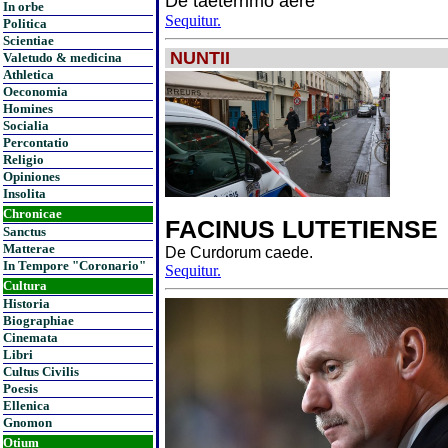
De taeterrimo aere
In orbe
Sequitur.
Politica
Scientiae
NUNTII
Valetudo & medicina
Athletica
Oeconomia
Homines
Socialia
Percontatio
Religio
Opiniones
Insolita
Chronicae
FACINUS LUTETIENSE
Sanctus
Matterae
De Curdorum caede.
In Tempore "Coronario"
Sequitur.
Cultura
Historia
Biographiae
Cinemata
Libri
Cultus Civilis
Poesis
Ellenica
Gnomon
Otium