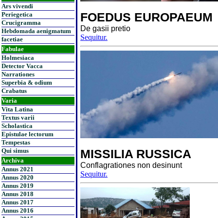
Ars vivendi
FOEDUS EUROPAEUM
Periegetica
Crucigramma
De gasii pretio
Hebdomada aenigmatum
Sequitur.
facetiae
Fabulae
Holmesiaca
Detector Vacca
Narrationes
Superbia & odium
Crabatus
Varia
Vita Latina
Textus varii
Scholastica
Epistulae lectorum
Tempestas
Qui simus
MISSILIA RUSSICA
Archiva
Conflagrationes non desinunt
Annus 2021
Sequitur.
Annus 2020
Annus 2019
Annus 2018
Annus 2017
Annus 2016