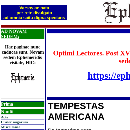
Varsoviae nata
per rete divulgata
ad omnia scitu digna spectans
AD NOVAM
SEDEM:
Hae paginae nunc
Optimi Lectores. Post XV
caducae sunt. Novam
sedem Ephemeridis
sed
visitate, HIC:
https://ep
TEMPESTAS
Prima
Nuntii
AMERICANA
Acta
Crater nugarum
Miscellanea