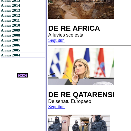
Annus 2015
Annus 2014
Annus 2013
Annus 2012
Annus 2011
Annus 2010
DE RE AFRICA
Annus 2009
Alluvies scelesta
Annus 2008
Sequitur.
Annus 2007
Annus 2006
Annus 2005
Annus 2004
DE RE QATARENSI
De senatu Europaeo
Sequitur.