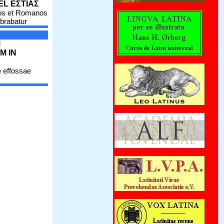
EL ΕΣΤΙΑΣ
os et Romanos
brabatur
M
M IN
 effossae