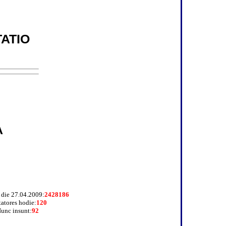
ATIO
A
a die 27.04.2009:
2428186
tatores hodie:
120
unc insunt:
92