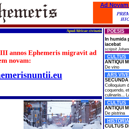
Ad Novam
Apud Africae civitatis Burkina Faso fines 
POESIS
In humida 
iacebat
scripsit Johan
III annos Ephemeris migravit ad
CULTUS
em novam:
ANTIQUI MO
De vino
hemerisnuntii.eu
ARS VIVE
SECUNDA
Colloquium d
coquendo, et
culinariis... L
CULTUS
ANTIQUI M
De pistrina
HISTORI
CULTUS 