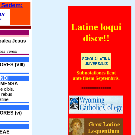
 Sedem:
Latine loqui
orientales coenautocinetum quoddam forte globum ignivomum subterraneum, qui v
disce!!
palea Jesus
nes Teresi
RES (VIII)
Subnotationes fient
NDI
ante finem Septembris.
 MENSA
==============
e cibis,
 rebus
atine!
ORES (vi)
A
DEAE