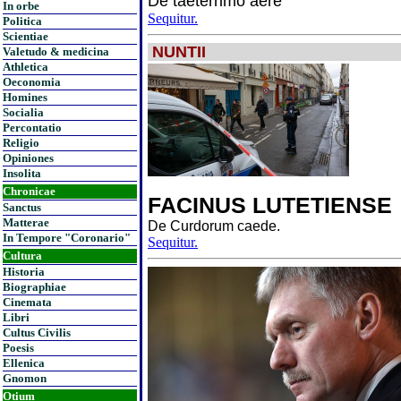
De taeterrimo aere
In orbe
Sequitur.
Politica
Scientiae
NUNTII
Valetudo & medicina
Athletica
Oeconomia
Homines
Socialia
Percontatio
Religio
Opiniones
Insolita
Chronicae
FACINUS LUTETIENSE
Sanctus
Matterae
De Curdorum caede.
In Tempore "Coronario"
Sequitur.
Cultura
Historia
Biographiae
Cinemata
Libri
Cultus Civilis
Poesis
Ellenica
Gnomon
Otium