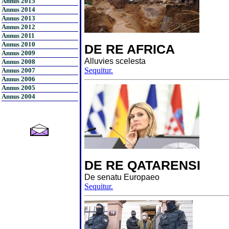
Annus 2015
Annus 2014
Annus 2013
Annus 2012
Annus 2011
Annus 2010
DE RE AFRICA
Annus 2009
Alluvies scelesta
Annus 2008
Sequitur.
Annus 2007
Annus 2006
Annus 2005
Annus 2004
DE RE QATARENSI
De senatu Europaeo
Sequitur.