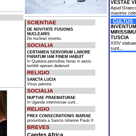
VESTAE V
Apud Graec
maxime cele
CULTUS
SCIENTIAE
INVENTU
DE NOVITATE FUSIONIS
MIRISSIMU
NUCLEARIS
TUSCIA
De nucleari invento.
XXIV statuae
SOCIALIA
sunt...
CERTAMEN SERVORUM LABORE
PARATUM IAM FINEM HABUIT
In Quataria permultas horas in aestu
terribili operam dederunt
RELIGIO
SANCTA LUCIA
Visus patrona
SOCIALIA
NUPTIAE PRAEMATURAE
In Uganda intermissae sunt...
RELIGIO
PREX CONSECRATIONIS MARIAE
pronuntiata a Sancto Iohanne Paulo II
BREVES
Caedes Africa