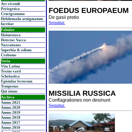
Ars vivendi
FOEDUS EUROPAEUM
Periegetica
Crucigramma
De gasii pretio
Hebdomada aenigmatum
Sequitur.
facetiae
Fabulae
Holmesiaca
Detector Vacca
Narrationes
Superbia & odium
Crabatus
Varia
Vita Latina
Textus varii
Scholastica
Epistulae lectorum
Tempestas
Qui simus
MISSILIA RUSSICA
Archiva
Conflagrationes non desinunt
Annus 2021
Sequitur.
Annus 2020
Annus 2019
Annus 2018
Annus 2017
Annus 2016