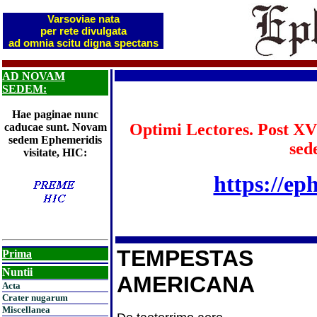
Varsoviae nata
per rete divulgata
ad omnia scitu digna spectans
AD NOVAM
SEDEM:
Hae paginae nunc
Optimi Lectores. Post XV
caducae sunt. Novam
sedem Ephemeridis
sed
visitate, HIC:
https://ep
TEMPESTAS
Prima
Nuntii
AMERICANA
Acta
Crater nugarum
Miscellanea