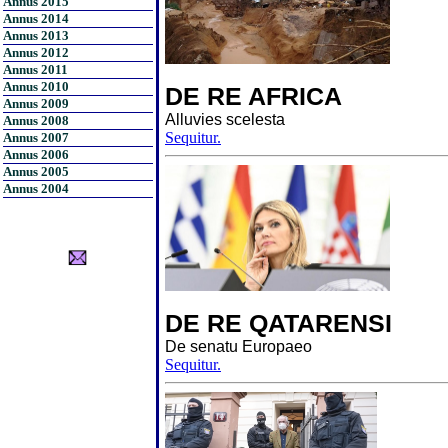
Annus 2015
Annus 2014
Annus 2013
Annus 2012
Annus 2011
Annus 2010
DE RE AFRICA
Annus 2009
Alluvies scelesta
Annus 2008
Sequitur.
Annus 2007
Annus 2006
Annus 2005
Annus 2004
DE RE QATARENSI
De senatu Europaeo
Sequitur.