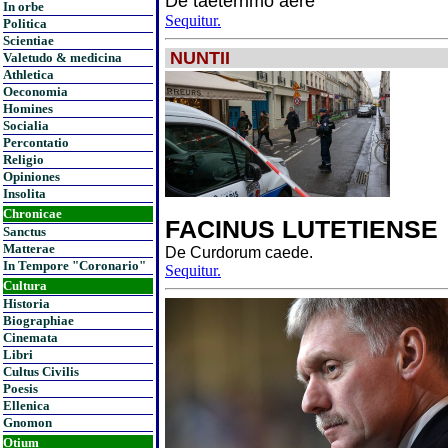
De taeterrimo aere
In orbe
Sequitur.
Politica
Scientiae
NUNTII
Valetudo & medicina
Athletica
Oeconomia
Homines
Socialia
Percontatio
Religio
Opiniones
Insolita
Chronicae
FACINUS LUTETIENSE
Sanctus
Matterae
De Curdorum caede.
In Tempore "Coronario"
Sequitur.
Cultura
Historia
Biographiae
Cinemata
Libri
Cultus Civilis
Poesis
Ellenica
Gnomon
Otium