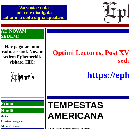
Varsoviae nata
per rete divulgata
ad omnia scitu digna spectans
AD NOVAM
SEDEM:
Hae paginae nunc
Optimi Lectores. Post XV
caducae sunt. Novam
sedem Ephemeridis
sed
visitate, HIC:
https://ep
TEMPESTAS
Prima
Nuntii
AMERICANA
Acta
Crater nugarum
Miscellanea