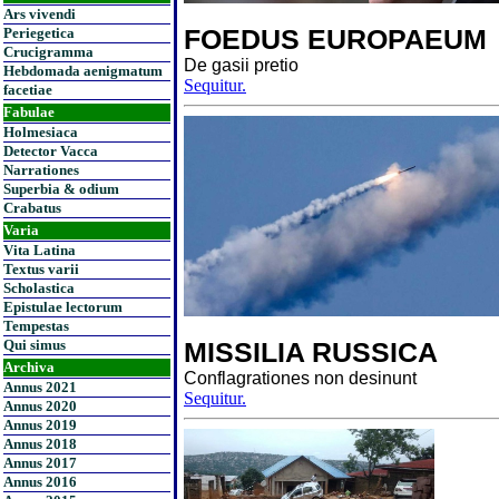
Ars vivendi
FOEDUS EUROPAEUM
Periegetica
Crucigramma
De gasii pretio
Hebdomada aenigmatum
Sequitur.
facetiae
Fabulae
Holmesiaca
Detector Vacca
Narrationes
Superbia & odium
Crabatus
Varia
Vita Latina
Textus varii
Scholastica
Epistulae lectorum
Tempestas
Qui simus
MISSILIA RUSSICA
Archiva
Conflagrationes non desinunt
Annus 2021
Sequitur.
Annus 2020
Annus 2019
Annus 2018
Annus 2017
Annus 2016