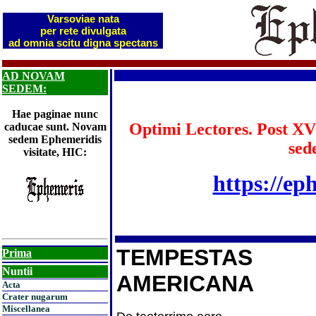
Varsoviae nata
per rete divulgata
ad omnia scitu digna spectans
AD NOVAM
SEDEM:
Hae paginae nunc
Optimi Lectores. Post XV
caducae sunt. Novam
sedem Ephemeridis
sed
visitate, HIC:
https://ep
TEMPESTAS
Prima
Nuntii
AMERICANA
Acta
Crater nugarum
Miscellanea