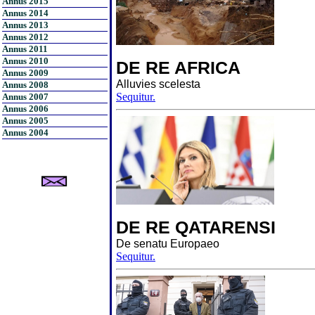
Annus 2015
Annus 2014
Annus 2013
Annus 2012
Annus 2011
Annus 2010
DE RE AFRICA
Annus 2009
Alluvies scelesta
Annus 2008
Sequitur.
Annus 2007
Annus 2006
Annus 2005
Annus 2004
DE RE QATARENSI
De senatu Europaeo
Sequitur.