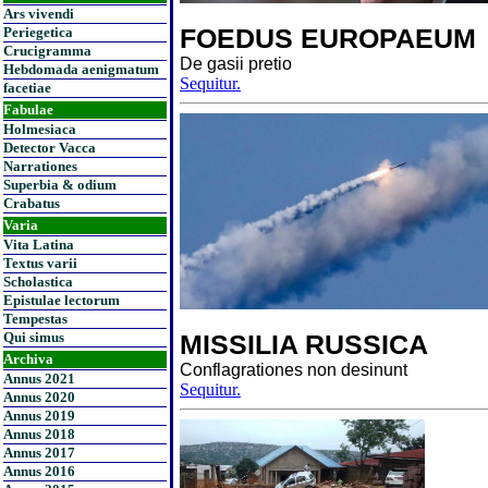
Ars vivendi
FOEDUS EUROPAEUM
Periegetica
Crucigramma
De gasii pretio
Hebdomada aenigmatum
Sequitur.
facetiae
Fabulae
Holmesiaca
Detector Vacca
Narrationes
Superbia & odium
Crabatus
Varia
Vita Latina
Textus varii
Scholastica
Epistulae lectorum
Tempestas
Qui simus
MISSILIA RUSSICA
Archiva
Conflagrationes non desinunt
Annus 2021
Sequitur.
Annus 2020
Annus 2019
Annus 2018
Annus 2017
Annus 2016