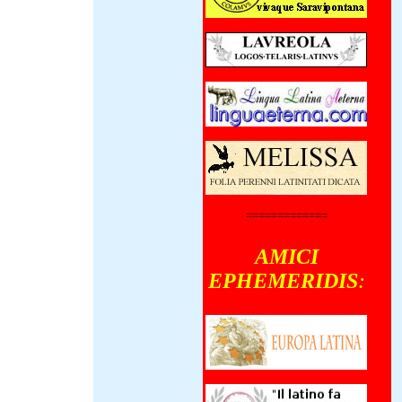
X-MMXXII)
terno die
nsul iterum
stini
ris Iairi
orum centena
civilis sedem
um fecerunt,
ii Lula
 ad
is Josephi
ehensionem
 Cum
=============
rum quinque
utoraedas
iosi
AMICI
, tumultus
EPHEMERIDIS
:
enerunt,
us saltem