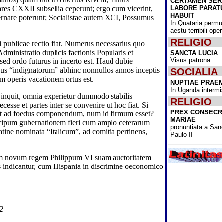
CERTAMEN SE
Nativitatis omn
LABORE PARAT
ares CXXII subsellia ceperunt; ergo cum vicerint,
lectoribus scri
HABUIT
rnare poterunt; Socialistae autem XCI, Possumus
ominamur!
In Quataria permu
aestu terribili op
Cum ante annu
RELIGIO
dimidium Bactri
ei publicae rectio fiat. Numerus necessarius quo
potestatem Tale
dministratio duplicis factionis Popularis et
SANCTA LUCIA
obtinuissent, i
Visus patrona
 sed ordo futurus in incerto est. Haud dubie
extemplo omnib
bus “indignatorum” abhinc nonnullos annos inceptis
SOCIALIA
esse coeperunt,
cum de muliebr
m operis vacationem ortus est.
NUPTIAE PRAE
institutionibus 
In Uganda intermi
Acta diurna Bac
 inquit, omnia experietur dummodo stabilis
RELIGIO
News" administ
cesse et partes inter se convenire ut hoc fiat. Si
consilium, quo
PREX CONSECR
ent ad foedus componendum, num id firmum esset?
pertimescebant,
MARIAE
ncipum gubernationem fieri cum amplo ceterarum
Bactrianarum m
pronuntiata a San
accessus ad uni
Latine nominata “Italicum”, ad comitia pertinens,
Paulo II
"usque ad nov
intermittetur.
tem novum regem Philippum VI suam auctoritatem
Ipse partis cons
s indicantur, cum Hispania in discrimine oeconomico
"Fine Gael" rec
Varadkar, qui i
MMXVII usque
primarius minis
fuit, cum pristi
Micheál Martin 
32
sicut victorum s
foedere sanctum