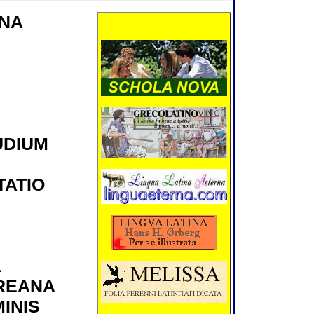
biennium (MMX
abdicaverit, hes
ANA
Hiberniensis co
creatus est.
Hesterno die pri
consularis petito
Bolsonaro faut
contra militiae 
Brasiliae impet
ut cum ad Alois
creationem tum
seditionum duc
UDIUM
Xavante compr
fastidium suum
manifestarent.
coenautocineto
ATIO
vigiliarumque a
nonnullas sedit
incendiavissent
cruentissimi ev
quibus civis un
vulneratus est.
A
REANA
INIS