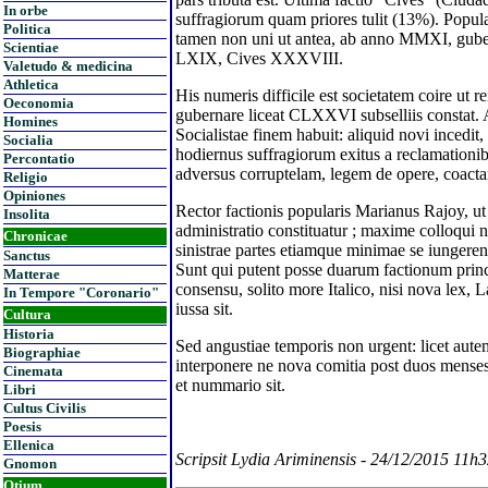
In orbe
suffragiorum quam priores tulit (13%). Popul
Politica
tamen non uni ut antea, ab anno MMXI, gube
Scientiae
LXIX, Cives XXXVIII.
Valetudo & medicina
Athletica
His numeris difficile est societatem coire ut r
Oeconomia
gubernare liceat CLXXVI subselliis constat. A
Homines
Socialistae finem habuit: aliquid novi incedit,
Socialia
hodiernus suffragiorum exitus a reclamationi
Percontatio
adversus corruptelam, legem de opere, coacta
Religio
Opiniones
Rector factionis popularis Marianus Rajoy, ut
Insolita
administratio constituatur ; maxime colloqui ne
Chronicae
sinistrae partes etiamque minimae se iunger
Sanctus
Sunt qui putent posse duarum factionum pri
Matterae
consensu, solito more Italico, nisi nova lex, 
In Tempore "Coronario"
iussa sit.
Cultura
Historia
Sed angustiae temporis non urgent: licet au
Biographiae
interponere ne nova comitia post duos mense
Cinemata
et nummario sit.
Libri
Cultus Civilis
Poesis
Ellenica
Scripsit Lydia Ariminensis - 24/12/2015 11h
Gnomon
Otium