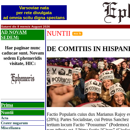
Varsoviae nata
per rete divulgata
ad omnia scitu digna spectans
Saturni die 8 mensis Augusti 2026
AD NOVAM
NUNTII
SEDEM:
DE COMITIIS IN HISPAN
Hae paginae nunc
caducae sunt. Novam
sedem Ephemeridis
visitate, HIC:
Prima
Nuntii
Factio Popularis cuius dux Marianus Rajoy est
Acta
(28%); Partes Socialistae, cui Petrus Sanchez 
Crater nugarum
tertium locum Factio “Possumus” (Podemos) a P
Miscellanea
pars tributa est. Ultima factio “Cives” (Ciud