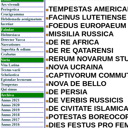
Ars vivendi
TEMPESTAS AMERIC
Periegetica
Crucigramma
FACINUS LUTETIENSE
Hebdomada aenigmatum
FOEDUS EUROPAEUM
facetiae
Fabulae
MISSILIA RUSSICA
Holmesiaca
Detector Vacca
DE RE AFRICA
Narrationes
DE RE QATARENSI
Superbia & odium
Crabatus
RERUM NOVARUM ST
Varia
Vita Latina
NOVA UCRAINA
Textus varii
CAPTIVORUM COMMUT
Scholastica
Epistulae lectorum
NOVA DE BELLO
Tempestas
Qui simus
DE PERSIA
Archiva
DE VERBIS RUSSICIS
Annus 2021
Annus 2020
DE CIVITATE ISLAMIC
Annus 2019
Annus 2018
POTESTAS BOREOCO
Annus 2017
DIES FESTUS PRO FEM
Annus 2016