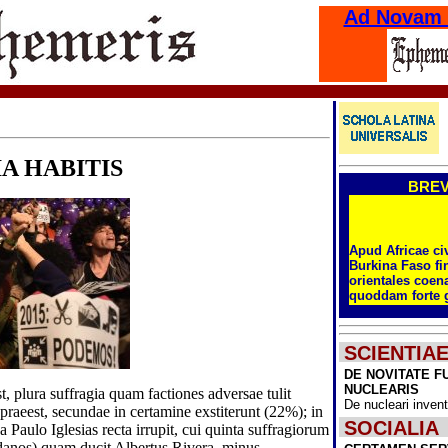
Ad Novam
IA HABITIS
BRE
Apud Africae civ
Burkina Faso fi
orientales coe
quoddam forte
ignivomum sub
qui vero per Is
terroristas ibi 
SCIENTIA
videtur, hodie c
homines ideo d
DE NOVITATE F
displosione int
NUCLEARIS
, plura suffragia quam factiones adversae tulit
quinqueque off
De nucleari invent
computantur.
praeest, secundae in certamine exstiterunt (22%); in
SOCIALIA
aulo Iglesias recta irrupit, cui quinta suffragiorum
Laetissimum D
adanos) quam ducit Albertus Rivera, minus