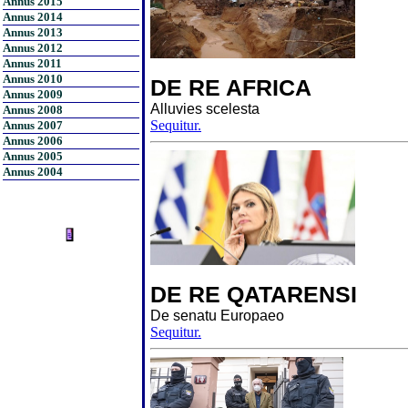
Annus 2015
Annus 2014
Annus 2013
Annus 2012
Annus 2011
Annus 2010
DE RE AFRICA
Annus 2009
Alluvies scelesta
Annus 2008
Sequitur.
Annus 2007
Annus 2006
Annus 2005
Annus 2004
DE RE QATARENSI
De senatu Europaeo
Sequitur.