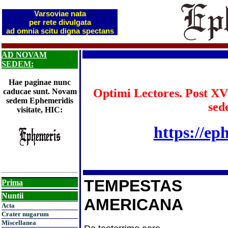
Varsoviae nata
per rete divulgata
ad omnia scitu digna spectans
AD NOVAM
SEDEM:
Hae paginae nunc
Optimi Lectores. Post XV
caducae sunt. Novam
sedem Ephemeridis
sed
visitate, HIC:
https://ep
TEMPESTAS
Prima
Nuntii
AMERICANA
Acta
Crater nugarum
Miscellanea