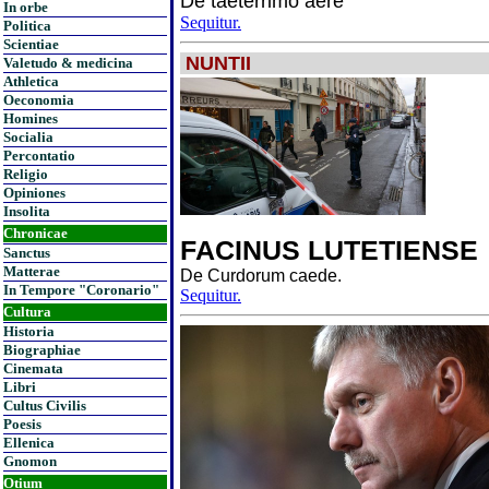
De taeterrimo aere
In orbe
Sequitur.
Politica
Scientiae
NUNTII
Valetudo & medicina
Athletica
Oeconomia
Homines
Socialia
Percontatio
Religio
Opiniones
Insolita
Chronicae
FACINUS LUTETIENSE
Sanctus
Matterae
De Curdorum caede.
In Tempore "Coronario"
Sequitur.
Cultura
Historia
Biographiae
Cinemata
Libri
Cultus Civilis
Poesis
Ellenica
Gnomon
Otium