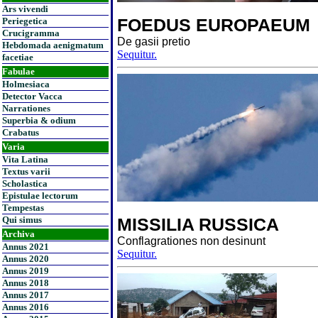
Ars vivendi
FOEDUS EUROPAEUM
Periegetica
Crucigramma
De gasii pretio
Hebdomada aenigmatum
Sequitur.
facetiae
Fabulae
Holmesiaca
Detector Vacca
Narrationes
Superbia & odium
Crabatus
Varia
Vita Latina
Textus varii
Scholastica
Epistulae lectorum
Tempestas
Qui simus
MISSILIA RUSSICA
Archiva
Conflagrationes non desinunt
Annus 2021
Sequitur.
Annus 2020
Annus 2019
Annus 2018
Annus 2017
Annus 2016