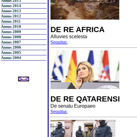
Annus 2015
Annus 2014
Annus 2013
Annus 2012
Annus 2011
Annus 2010
DE RE AFRICA
Annus 2009
Alluvies scelesta
Annus 2008
Sequitur.
Annus 2007
Annus 2006
Annus 2005
Annus 2004
DE RE QATARENSI
De senatu Europaeo
Sequitur.