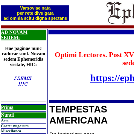
Varsoviae nata
per rete divulgata
ad omnia scitu digna spectans
AD NOVAM
SEDEM:
Hae paginae nunc
Optimi Lectores. Post XV
caducae sunt. Novam
sedem Ephemeridis
sed
visitate, HIC:
https://ep
TEMPESTAS
Prima
Nuntii
AMERICANA
Acta
Crater nugarum
Miscellanea