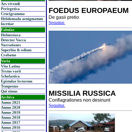
Ars vivendi
FOEDUS EUROPAEUM
Periegetica
Crucigramma
De gasii pretio
Hebdomada aenigmatum
Sequitur.
facetiae
Fabulae
Holmesiaca
Detector Vacca
Narrationes
Superbia & odium
Crabatus
Varia
Vita Latina
Textus varii
Scholastica
Epistulae lectorum
Tempestas
Qui simus
MISSILIA RUSSICA
Archiva
Conflagrationes non desinunt
Annus 2021
Sequitur.
Annus 2020
Annus 2019
Annus 2018
Annus 2017
Annus 2016