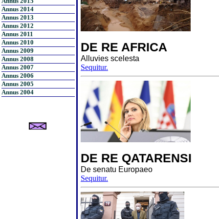
Annus 2015
Annus 2014
Annus 2013
Annus 2012
Annus 2011
Annus 2010
DE RE AFRICA
Annus 2009
Alluvies scelesta
Annus 2008
Sequitur.
Annus 2007
Annus 2006
Annus 2005
Annus 2004
DE RE QATARENSI
De senatu Europaeo
Sequitur.