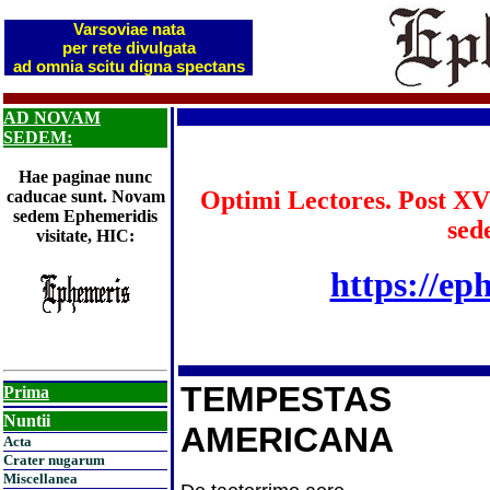
Varsoviae nata
per rete divulgata
ad omnia scitu digna spectans
AD NOVAM
SEDEM:
Hae paginae nunc
Optimi Lectores. Post XV
caducae sunt. Novam
sedem Ephemeridis
sed
visitate, HIC:
https://ep
TEMPESTAS
Prima
Nuntii
AMERICANA
Acta
Crater nugarum
Miscellanea