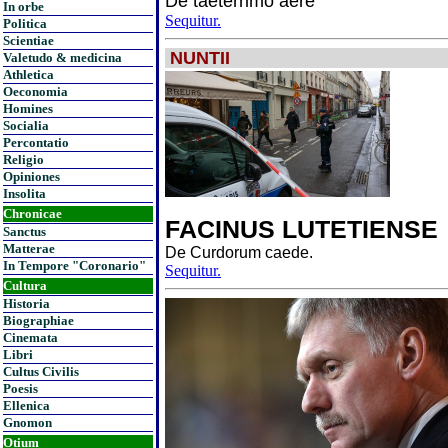
De taeterrimo aere
In orbe
Sequitur.
Politica
Scientiae
NUNTII
Valetudo & medicina
Athletica
Oeconomia
Homines
Socialia
Percontatio
Religio
Opiniones
Insolita
Chronicae
FACINUS LUTETIENSE
Sanctus
Matterae
De Curdorum caede.
In Tempore "Coronario"
Sequitur.
Cultura
Historia
Biographiae
Cinemata
Libri
Cultus Civilis
Poesis
Ellenica
Gnomon
Otium