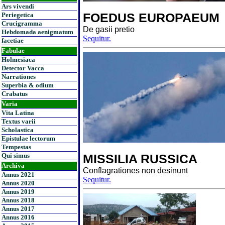
Ars vivendi
FOEDUS EUROPAEUM
Periegetica
Crucigramma
De gasii pretio
Hebdomada aenigmatum
Sequitur.
facetiae
Fabulae
Holmesiaca
Detector Vacca
Narrationes
Superbia & odium
Crabatus
Varia
Vita Latina
Textus varii
Scholastica
Epistulae lectorum
Tempestas
Qui simus
MISSILIA RUSSICA
Archiva
Conflagrationes non desinunt
Annus 2021
Sequitur.
Annus 2020
Annus 2019
Annus 2018
Annus 2017
Annus 2016