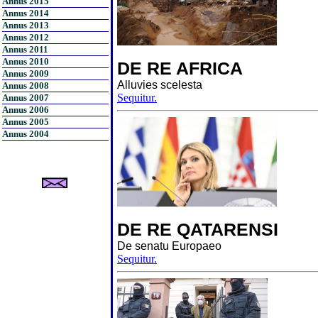
Annus 2015
Annus 2014
Annus 2013
Annus 2012
Annus 2011
Annus 2010
DE RE AFRICA
Annus 2009
Alluvies scelesta
Annus 2008
Sequitur.
Annus 2007
Annus 2006
Annus 2005
Annus 2004
DE RE QATARENSI
De senatu Europaeo
Sequitur.