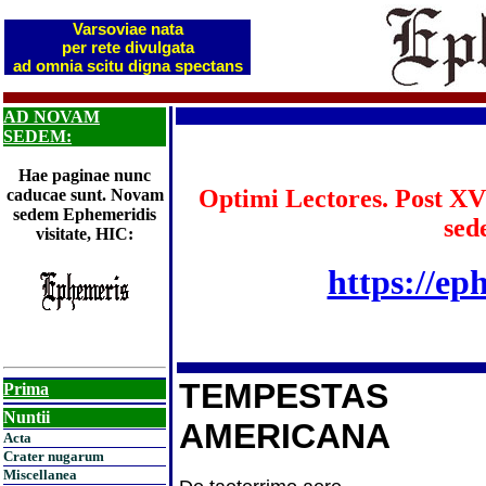
Varsoviae nata
per rete divulgata
ad omnia scitu digna spectans
AD NOVAM
SEDEM:
Hae paginae nunc
Optimi Lectores. Post XV
caducae sunt. Novam
sedem Ephemeridis
sed
visitate, HIC:
https://ep
TEMPESTAS
Prima
Nuntii
AMERICANA
Acta
Crater nugarum
Miscellanea