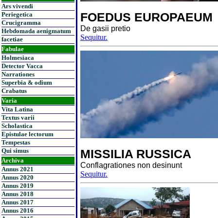
Ars vivendi
FOEDUS EUROPAEUM
Periegetica
Crucigramma
De gasii pretio
Hebdomada aenigmatum
Sequitur.
facetiae
Fabulae
Holmesiaca
Detector Vacca
Narrationes
Superbia & odium
Crabatus
Varia
Vita Latina
Textus varii
Scholastica
Epistulae lectorum
Tempestas
Qui simus
MISSILIA RUSSICA
Archiva
Conflagrationes non desinunt
Annus 2021
Sequitur.
Annus 2020
Annus 2019
Annus 2018
Annus 2017
Annus 2016