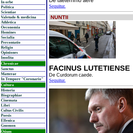
De taeterrimo aere
In orbe
Sequitur.
Politica
Scientiae
NUNTII
Valetudo & medicina
Athletica
Oeconomia
Homines
Socialia
Percontatio
Religio
Opiniones
Insolita
Chronicae
FACINUS LUTETIENSE
Sanctus
Matterae
De Curdorum caede.
In Tempore "Coronario"
Sequitur.
Cultura
Historia
Biographiae
Cinemata
Libri
Cultus Civilis
Poesis
Ellenica
Gnomon
Otium