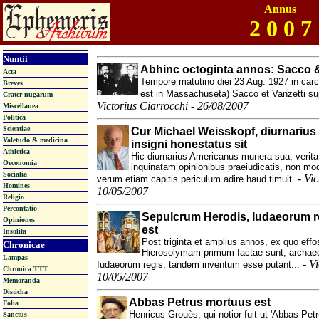
Annus
2 0 0 7
Nuntii
Abhinc octoginta annos: Sacco &
Acta
Tempore matutino diei 23 Aug. 1927 in carce
Breves
est in Massachuseta) Sacco et Vanzetti su
Crater nugarum
Victorius Ciarrocchi - 26/08/2007
Miscellanea
Politica
Scientiae
Cur Michael Weisskopf, diurnariu
Valetudo & medicina
insigni honestatus sit
Athletica
Hic diurnarius Americanus munera sua, veritate
Oeconomia
inquinatam opinionibus praeiudicatis, non mo
Socialia
-
Vic
verum etiam capitis periculum adire haud timuit.
Homines
10/05/2007
Religio
Percontatio
Sepulcrum Herodis, Iudaeorum re
Opiniones
est
Insolita
Post triginta et amplius annos, ex quo eff
Chronicae
Hierosolymam primum factae sunt, archaeo
Lampas
-
Vi
Iudaeorum regis, tandem inventum esse putant...
Chronica TTT
10/05/2007
Memoranda
Disticha
Abbas Petrus mortuus est
Folia
Henricus Grouès, qui notior fuit ut 'Abbas Pet
Sanctus