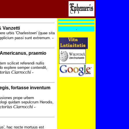
 Vanzetti
.
re urbis 'Charlestown' (quae sita
-
pplicium passi sunt extremum.
s Americanus, praemio
m scilicet referendi nullis
do explere semper contendit,
torius Ciarrocchi -
gis, fortasse inventum
ossiones prope urbem
logi quidam sepulcrum Herodis,
ctorius Ciarrocchi -
rus', hac nocte mortuus est