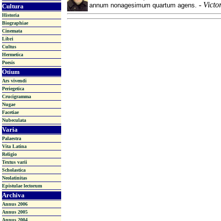
-
Victo
annum nonagesimum quartum agens.
Cultura
Historia
Biographiae
Cinemata
Libri
Cultus
Hermetica
Poesis
Otium
Ars vivendi
Periegetica
Crucigramma
Nugae
Facetiae
Nubeculata
Varia
Palaestra
Vita Latina
Religio
Textus varii
Scholastica
Neolatinitas
Epistulae lectorum
Archiva
Annus 2006
Annus 2005
Annus 2004