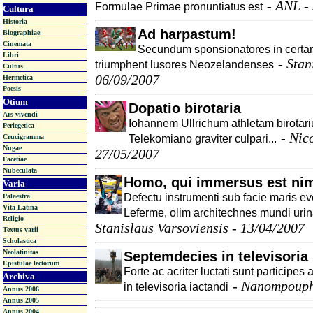
-
ANL -
Formulae Primae pronuntiatus est
Cultura
Historia
Ad harpastum!
Biographiae
Cinemata
Secundum sponsionatores in certam
Libri
-
Stan
triumphent lusores Neozelandenses
Cultus
06/09/2007
Hermetica
Poesis
Otium
Dopatio birotaria
Ars vivendi
Iohannem Ullrichum athletam birotar
Periegetica
-
Nico
Telekomiano graviter culpari...
Crucigramma
Nugae
27/05/2007
Facetiae
Nubeculata
Homo, qui immersus est nim
Varia
Defectu instrumenti sub facie maris ev
Palaestra
Vita Latina
Leferme, olim architechnes mundi urin
Religio
Stanislaus Varsoviensis - 13/04/2007
Textus varii
Scholastica
Neolatinitas
Septemdecies in televisoria
Epistulae lectorum
Forte ac acriter luctati sunt participe
Archiva
-
Nanompoupho
in televisoria iactandi
Annus 2006
Annus 2005
Annus 2004