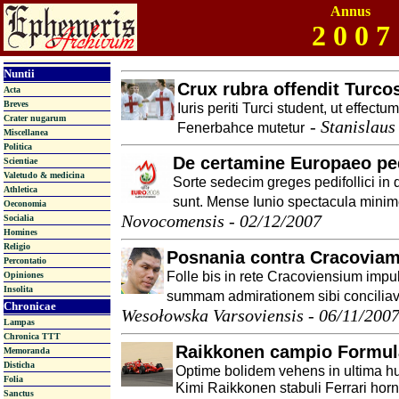
Annus
2 0 0 7
Nuntii
Crux rubra offendit Turco
Acta
Breves
Iuris periti Turci student, ut effectu
Crater nugarum
-
Stanislaus
Fenerbahce mutetur
Miscellanea
Politica
De certamine Europaeo ped
Scientiae
Valetudo & medicina
Sorte sedecim greges pedifollici in 
Athletica
sunt. Mense Iunio spectacula minim
Oeconomia
Novocomensis - 02/12/2007
Socialia
Homines
Religio
Posnania contra Cracoviam
Percontatio
Folle bis in rete Cracoviensium imp
Opiniones
Insolita
summam admirationem sibi conciliavit
Chronicae
Wesołowska Varsoviensis - 06/11/200
Lampas
Chronica TTT
Raikkonen campio Formul
Memoranda
Disticha
Optime bolidem vehens in ultima hu
Folia
Kimi Raikkonen stabuli Ferrari ho
Sanctus