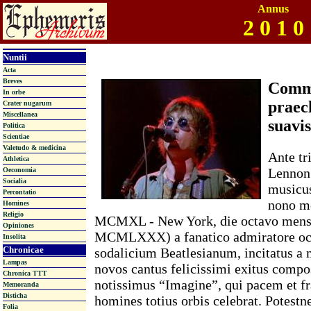
Annus
2 0 1 0
Nuntii
Acta
Breves
Comm
In orbe
praec
Crater nugarum
Miscellanea
suav
Politica
Scientiae
Valetudo & medicina
Ante tr
Athletica
Lennon 
Oeconomia
Socialia
musicus
Percontatio
nono me
Homines
Religio
MCMXL - New York, die octavo mens
Opiniones
MCMLXXX) a fanatico admiratore occi
Insolita
Chronicae
sodalicium Beatlesianum, incitatus a
Lampas
novos cantus felicissimi exitus compo
Chronica TTT
notissimus “Imagine”, qui pacem et f
Memoranda
Disticha
homines totius orbis celebrat. Potestn
Folia