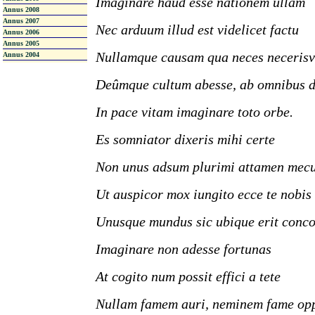
Imaginare haud esse nationem ullam
Annus 2008
Annus 2007
Nec arduum illud est videlicet factu
Annus 2006
Annus 2005
Nullamque causam qua neces neceris
Annus 2004
Deûmque cultum abesse, ab omnibus d
In pace vitam imaginare toto orbe.
Es somniator dixeris mihi certe
Non unus adsum plurimi attamen mec
Ut auspicor mox iungito ecce te nobis
Unusque mundus sic ubique erit conco
Imaginare non adesse fortunas
At cogito num possit effici a tete
Nullam famem auri, neminem fame op