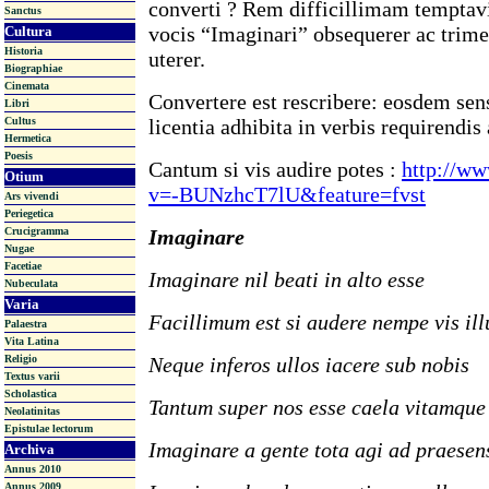
converti ? Rem difficillimam temptav
Sanctus
vocis “Imaginari” obsequerer ac trim
Cultura
Historia
uterer.
Biographiae
Cinemata
Convertere est rescribere: eosdem se
Libri
licentia adhibita in verbis requirendis
Cultus
Hermetica
Poesis
Cantum si vis audire potes :
http://w
Otium
v=-BUNzhcT7lU&feature=fvst
Ars vivendi
Periegetica
Imaginare
Crucigramma
Nugae
Facetiae
Imaginare nil beati in alto esse
Nubeculata
Varia
Facillimum est si audere nempe vis ill
Palaestra
Vita Latina
Neque inferos ullos iacere sub nobis
Religio
Textus varii
Scholastica
Tantum super nos esse caela vitamque
Neolatinitas
Epistulae lectorum
Imaginare a gente tota agi ad praesen
Archiva
Annus 2010
Annus 2009