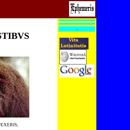
.
STIBVS
PEXERIS,