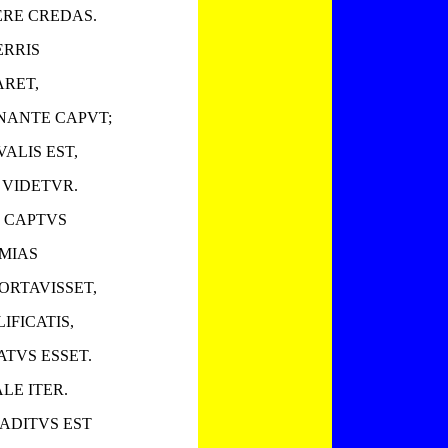
ERE CREDAS.
ERRIS
ARET,
ANTE CAPVT;
ALIS EST,
 VIDETVR.
I CAPTVS
IMIAS
ORTAVISSET,
IFICATIS,
TVS ESSET.
LE ITER.
ADITVS EST