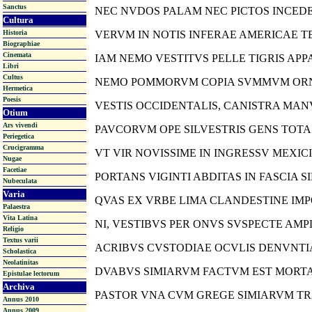
Sanctus
NEC NVDOS PALAM NEC PICTOS INCED
Cultura
Historia
VERVM IN NOTIS INFERAE AMERICAE T
Biographiae
Cinemata
IAM NEMO VESTITVS PELLE TIGRIS APP
Libri
Cultus
NEMO POMMORVM COPIA SVMMVM ORN
Hermetica
Poesis
VESTIS OCCIDENTALIS, CANISTRA MANV
Otium
Ars vivendi
PAVCORVM OPE SILVESTRIS GENS TOTA
Periegetica
Crucigramma
VT VIR NOVISSIME IN INGRESSV MEXIC
Nugae
Facetiae
PORTANS VIGINTI ABDITAS IN FASCIA S
Nubeculata
Varia
QVAS EX VRBE LIMA CLANDESTINE IMP
Palaestra
Vita Latina
NI, VESTIBVS PER ONVS SVSPECTE AMPL
Religio
Textus varii
ACRIBVS CVSTODIAE OCVLIS DENVNTIA
Scholastica
Neolatinitas
DVABVS SIMIARVM FACTVM EST MORTA
Epistulae lectorum
Archiva
PASTOR VNA CVM GREGE SIMIARVM TR
Annus 2010
Annus 2009