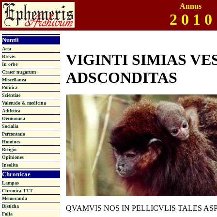
Annus
2 0 1 0
Nuntii
Acta
VIGINTI SIMIAS VE
Breves
In orbe
ADSCONDITAS
Crater nugarum
Miscellanea
Politica
Scientiae
Valetudo & medicina
Athletica
Oeconomia
Socialia
Percontatio
Homines
Religio
Opiniones
Insolita
Chronicae
Lampas
Chronica TTT
Memoranda
Disticha
QVAMVIS NOS IN PELLICVLIS TALES AS
Folia