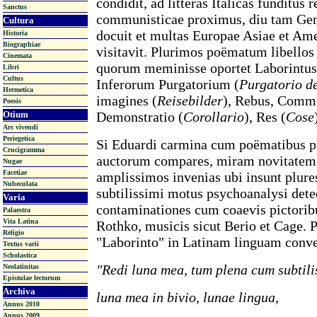
condidit, ad litteras Italicas funditus
Sanctus
communisticae proximus, diu tam Ge
Cultura
docuit et multas Europae Asiae et Ame
Historia
Biographiae
visitavit. Plurimos poëmatum libellos
Cinemata
quorum meminisse oportet Laborintus
Libri
Cultus
Inferorum Purgatorium (
Purgatorio de
Hermetica
imagines (
Reisebilder
), Rebus, Comme
Poesis
Demonstratio (
Corollario
), Res (
Cose
Otium
Ars vivendi
Periegetica
Si Eduardi carmina cum poëmatibus p
Crucigramma
auctorum compares, miram novitatem i
Nugae
Facetiae
amplissimos invenias ubi insunt plure
Nubeculata
subtilissimi motus psychoanalysi dete
Varia
contaminationes cum coaevis pictoribu
Palaestra
Vita Latina
Rothko, musicis sicut Berio et Cage. 
Religio
"Laborinto" in Latinam linguam conve
Textus varii
Scholastica
"Redi luna mea, tum plena cum subtili
Neolatinitas
Epistulae lectorum
Archiva
luna mea in bivio, lunae lingua,
Annus 2010
Annus 2009