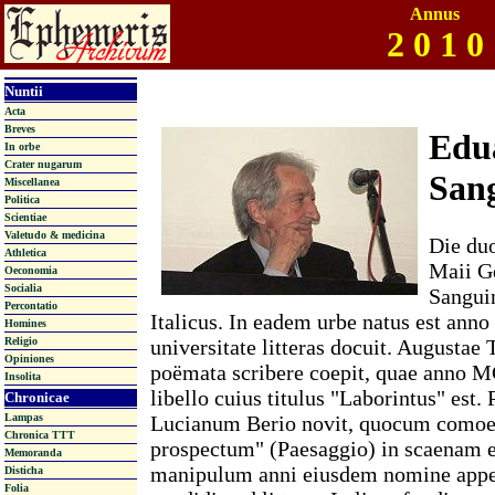
Annus
2 0 1 0
Nuntii
Acta
Breves
Edu
In orbe
Crater nugarum
Sang
Miscellanea
Politica
Scientiae
Valetudo & medicina
Die du
Athletica
Maii G
Oeconomia
Socialia
Sanguin
Percontatio
Italicus. In eadem urbe natus est an
Homines
universitate litteras docuit. Augustae
Religio
Opiniones
poëmata scribere coepit, quae anno 
Insolita
libello cuius titulus "Laborintus" est
Chronicae
Lucianum Berio novit, quocum comoe
Lampas
Chronica TTT
prospectum" (Paesaggio) in scaenam
Memoranda
manipulum anni eiusdem nomine appe
Disticha
Folia