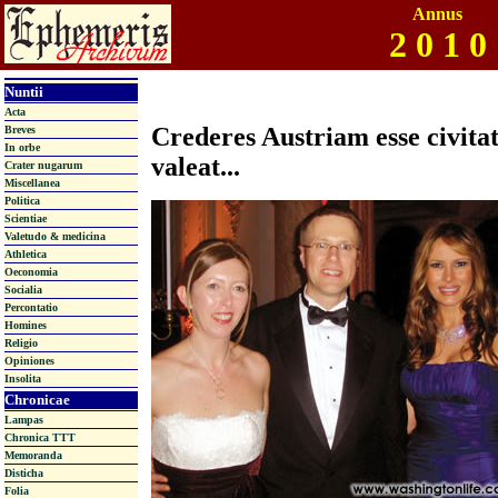
Annus
2 0 1 0
Nuntii
Acta
Crederes Austriam esse civitat
Breves
In orbe
valeat...
Crater nugarum
Miscellanea
Politica
Scientiae
Valetudo & medicina
Athletica
Oeconomia
Socialia
Percontatio
Homines
Religio
Opiniones
Insolita
Chronicae
Lampas
Chronica TTT
Memoranda
Disticha
Folia