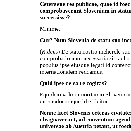
Ceteraene res publicae, quae id foed
comprobaverunt Sloveniam in statu
successisse?
Minime.
Cur? Num Slovenia de statu suo ince
(
Ridens
) De statu nostro mehercle sum
comprobatio num necessaria sit, adhu
populus ipse eiusque legati id conten
internationalem reddamus.
Quid ipse de ea re cogitas?
Equidem volo minoritatem Slovenicam
quomodocumque id efficitur.
Nonne licet Slovenis ceteras civitate
obsignaverunt, ad conventum agendu
universae ab Austria petant, ut foed