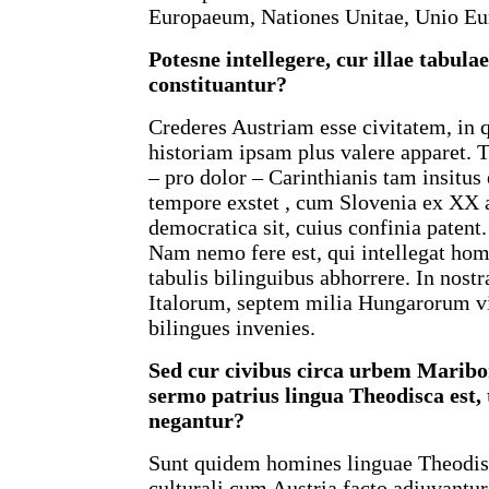
Europaeum, Nationes Unitae, Unio E
Potesne intellegere, cur illae tabula
constituantur?
Crederes Austriam esse civitatem, in q
historiam ipsam plus valere apparet
– pro dolor – Carinthianis tam insitus
tempore exstet , cum Slovenia ex XX a
democratica sit, cuius confinia patent.
Nam nemo fere est, qui intellegat ho
tabulis bilinguibus abhorrere. In nos
Italorum, septem milia Hungarorum vi
bilingues invenies.
Sed cur civibus circa urbem Maribo
sermo patrius lingua Theodisca est, 
negantur?
Sunt quidem homines linguae Theodisc
culturali cum Austria facto adiuvantu