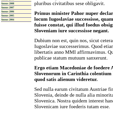
pluribus civitatibus sese obligavit.
Annus 2008
Annus 2007
Annus 2006
Primus minister Pahor nuper declar
Annus 2005
locum Iugoslaviae successisse, quam 
Annus 2004
fuisse constat, qui illud foedus obsi
Sloveniam iure successisse negant.
Dubium non est, quin nos, sicut cetera
Iugoslaviae successerimus. Quod etia
libertatis anno MMI affirmavimus. Qu
publicae statum mutuum sanxerunt.
Ergo etiam Macedoniae de foedere A
Slovenorum in Carinthia colentium l
quod satis alienum videretur.
Sed nulla earum civitatum Austriae fin
Slovenia, deinde de nulla alia minorita
Slovenica. Nostra quidem interest ha
Slovenicam iure foederis tutam esse.