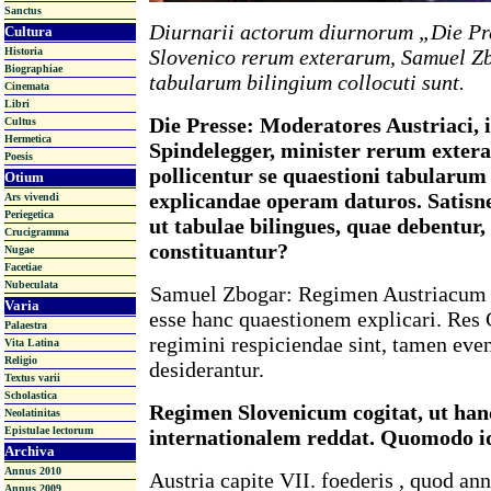
Sanctus
Diurnarii actorum diurnorum „Die Pr
Cultura
Historia
Slovenico rerum exterarum, Samuel Zb
Biographiae
tabularum bilingium collocuti sunt.
Cinemata
Libri
Die Presse: Moderatores Austriaci, 
Cultus
Hermetica
Spindelegger, minister rerum exter
Poesis
pollicentur se quaestioni tabularum
Otium
explicandae operam daturos. Satisn
Ars vivendi
Periegetica
ut tabulae bilingues, quae debentur,
Crucigramma
constituantur?
Nugae
Facetiae
Nubeculata
Samuel Zbogar: Regimen Austriacum 
Varia
esse hanc quaestionem explicari. Res 
Palaestra
regimini respiciendae sint, tamen even
Vita Latina
Religio
desiderantur.
Textus varii
Scholastica
Regimen Slovenicum cogitat, ut ha
Neolatinitas
Epistulae lectorum
internationalem reddat. Quomodo id
Archiva
Annus 2010
Austria capite VII. foederis , quod 
Annus 2009