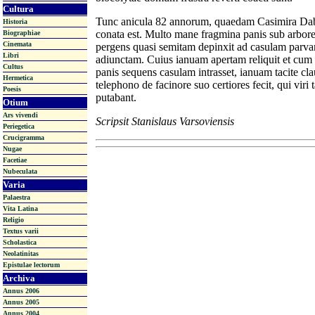
Cultura
Tunc anicula 82 annorum, quaedam Casimira Dab
Historia
conata est. Multo mane fragmina panis sub arbore d
Biographiae
Cinemata
pergens quasi semitam depinxit ad casulam parv
Libri
adiunctam. Cuius ianuam apertam reliquit et cum
Cultus
panis sequens casulam intrasset, ianuam tacite cl
Hermetica
telephono de facinore suo certiores fecit, qui vir
Poesis
putabant.
Otium
Ars vivendi
Scripsit Stanislaus Varsoviensis
Periegetica
Crucigramma
Nugae
Facetiae
Nubeculata
Varia
Palaestra
Vita Latina
Religio
Textus varii
Scholastica
Neolatinitas
Epistulae lectorum
Archiva
Annus 2006
Annus 2005
Annus 2004