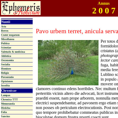
Annus
2 0 0 7
Nuntii
Acta
Pavo urbem terret, anicula serva
Breves
Crater nugarum
Miscellanea
Per totos 
Politica
formidolos
Scientiae
cristatus (
Valetudo & medicina
photograp
Athletica
lector care
Oeconomia
fuga, habi
Socialia
Homines
media fer
Religio
Lublino s
Percontatio
in populo 
Opiniones
movere om
Insolita
clamores continuo edens horribiles. Nec multum f
Chronicae
perterritis vicinis altero die advocati, licet instru
Lampas
praediti essent, nam prope arborem, nonnulla metra
Chronica TTT
electrici suspendebantur, ad pavonem ergo etiam s
Memoranda
non posses ob periculum electrocutionis. Post n
Disticha
quo tempore prohibebatur commeatus publicus in vi
Folia
Sanctus
biocolytae domum frustra reverti coacti sunt.