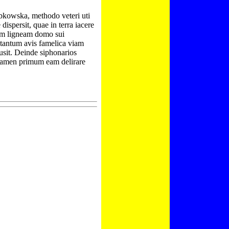
kowska, methodo veteri uti
ispersit, quae in terra iacere
am ligneam domo sui
 tantum avis famelica viam
ausit. Deinde siphonarios
i tamen primum eam delirare