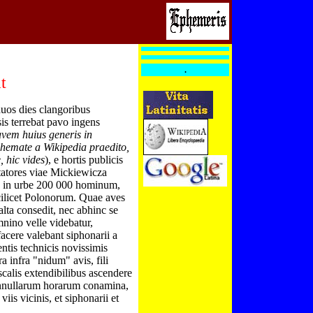
.
t
duos dies clangoribus
is terrebat pavo ingens
avem huius generis in
hemate a Wikipedia praedito,
, hic vides
), e hortis publicis
tatores viae Mickiewicza
e in urbe 200 000 hominum,
cilicet Polonorum. Quae aves
alta consedit, nec abhinc se
nino velle videbatur,
acere valebant siphonarii a
mentis technicis novissimis
 infra "nidum" avis, fili
calis extendibilibus ascendere
onnullarum horarum conamina,
is vicinis, et siphonarii et