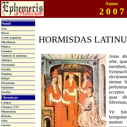
Annus
2 0 0 7
Nuntii
Acta
Breves
HORMISDAS LATINU
Crater nugarum
Miscellanea
Politica
Scientiae
Anno 460
Valetudo & medicina
Athletica
urbe, qua
Oeconomia
meridie
Socialia
Symmach
Homines
election
Religio
strenue f
Percontatio
prebyter
Opiniones
acceptos
Insolita
quae ill
Chronicae
Silverium
Lampas
Chronica TTT
Vir fui
Memoranda
Disticha
benignita
Folia
mortem f
Sanctus