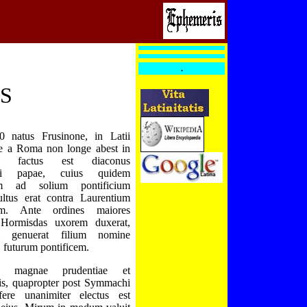
.
S
 natus Frusinone, in Latii
e a Roma non longe abest in
m, factus est diaconus
i papae, cuius quidem
em ad solium pontificium
ultus erat contra Laurentium
um. Ante ordines maiores
 Hormisdas uxorem duxerat,
i genuerat filium nomine
, futurum pontificem.
t magnae prudentiae et
tis, quapropter post Symmachi
ere unanimiter electus est