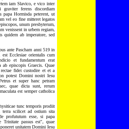
tem iam Slavico, e vico inter
graviter ferens discordiam
a papa Hormisda peterent, ut
m vel eo fine mitteret legatos
 episcopos, unum presbyterum,
m venissent in urbem regiam,
mis quidem ab imperatore, sed
ebus ante Pascham anni 519 in
a est Ecclesiae orientalis cum
ondicio et fundamentum erat
da ab episcopis Graecis. Quae
rectae fidei custodire et et a
non potest Domini nostri Iesu
s Petrus et super hanc petram
aec, quae dicta sunt, rerum
mmaculata est semper catholica
ysiticae tunc temporis prodiit
erra scilicet ad ostium sita
de profututum esse, si papa
 Trinitate passus est", quae
 poneret unitatem Domini Iesu