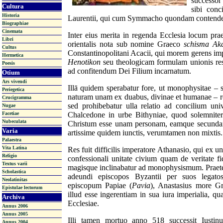
successor
Cultura
sibi conc
Historia
Laurentii, qui cum Symmacho quondam contendera
Biographiae
Cinemata
Inter eius merita in regenda Ecclesia locum pra
Libri
orientalis nota sub nomine Graeco
schisma Ak
Cultus
Constantinopolitani Acacii, qui morem gerens imp
Hermetica
Henotikon
seu theologicam formulam unionis rest
Poesis
ad confitendum Dei Filium incarnatum.
Otium
Ars vivendi
Illā quidem sperabatur fore, ut monophysitae – s
Periegetica
naturam unam ex dua
bus, divinae et humanae – r
Crucigramma
sed prohibebatur ulla relatio ad concilium un
Nugae
Facetiae
Chalcedone in urbe Bithyniae, quod solemnite
Nubeculata
Christum esse unam personam, eamque secundam 
Varia
artissime quidem iunctis, verumtamen non mixtis.
Palaestra
Vita Latina
Res fuit difficilis imperatore Athanasio, qui ex un
Religio
confessionali unitate civium quam de veritate fi
Textus varii
magisque inclinabatur ad monophysismum. Praet
Scholastica
adeundi episcopos Byzantii per suos legato
Neolatinitas
episcopum Papiae (
Pavia
), Anastasius more G
Epistulae lectorum
illud esse ingerentiam in sua iura imperialia, q
Archiva
Ecclesiae.
Annus 2006
Annus 2005
Illi tamen mortuo anno 518 successit Iustinu
Annus 2004