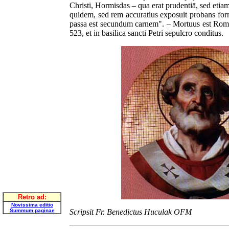
Christi, Hormisdas – qua erat prudentiā, sed etia
quidem, sed rem accuratius exposuit probans for
passa est secundum carnem". – Mortuus est Rom
523, et in basilica sancti Petri sepulcro conditus.
Retro ad:
Novissima editio
Summum paginae
Scripsit Fr. Benedictus Huculak OFM