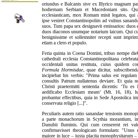
oriundus e Balcanis sive ex Illyrico magnam par
hodiernam Serbiam et Macedoniam sito. Qui 
ecclesiasticam, mox Romam misit legatos, qui 
ipse veniret Constantinopolim ad vulnus sanandu
suos. Tum papa sex designavit emissarios: duos
duos diaconos unumque notarium laicum. Qui cu
benignissime et sollemniter recepti sunt impri
etiam a clero et populo.
Feria quinta in Coena Domini, tribus nempe di
cathedrali ecclesia Constantinopolitana celebrat
occidentali unitas restituta, cuius quidem c
Formula Hormisdae
, quae dicitur, subscriben
incipiebat his verbis: "Prima salus est regulam 
consultis Patrum nullatenus deviare. Et quia 
Christi praetermitti sententia dicentis: ‘Tu e
aedificabo Ecclesiam meam’ (Mt. 16, 18), h
probantur effectibus, quia in Sede Apostolica i
conservata religio [...]".
Peculiaris autem ratio sanandae tensionis monoph
a parte monachorum in Scythia morantium, in t
Danubii fluminis. Qui c
um censerent rei val
confirmavisset theologicam formulam: "Unus e
maiore in luce – iuxta placita monophysitarum –