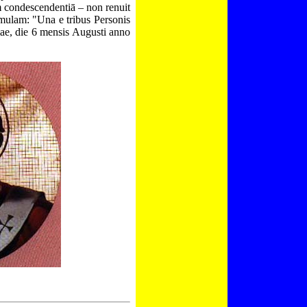
m condes
c
endentiā – non renuit
mulam: "Una e tribus Personis
ae, die 6 mensis Augusti anno