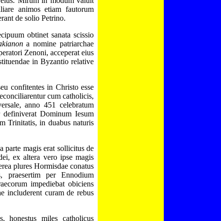
 eius. Mirum in modum valuit
iliare animos etiam fautorum
nt de solio Petrino.
ecipuum obtinet sanata scissio
akianon
a nomine patriarchae
eratori Zenoni, acceperat eius
ituendae in Byzantio relative
eu confitentes in Christo esse
econciliarentur cum catholicis,
iversale, anno 451 celebratum
r definiverat Dominum Iesum
Trinitatis, in duabus naturis
a parte magis erat sollicitus de
dei, ex altera vero ipse magis
erea plures Hormisdae conatus
s, praesertim per Ennodium
raecorum impediebat obiciens
uae includerent curam de rebus
s, honestus miles catholicus