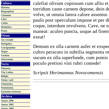
calefiat olivum copiosum cum allio et
Cultura
torridum caute carnem depone, dein d
Historia
Biographiae
volve, ut omnia latera calore assentu
Cinemata
paulo post operculum impone et per d
Libri
Cultus
coque, interdum revolvens. Cave, ne n
Hermetica
maneat: aculeo puncta, usque ad finem
Poesis
Otium
exeat!
Ars vivendi
Periegetica
Demum ex olla carnem aufer et exspec
Crucigramma
cultro peracuto in subtilia segmenta r
Nugae
Facetiae
sucum ex olla superfunde, cum pomis t
Nubeculata
poculo pretiosi vini rubri comede!
Varia
Palaestra
Scripsit Herimannus Novocomensis
Vita Latina
Religio
Textus varii
Scholastica
Neolatinitas
Epistulae lectorum
Archiva
Annus 2006
Annus 2005
Annus 2004