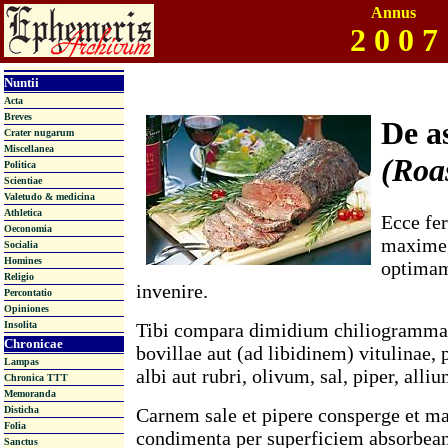
Annus
2 0 0 7
Nuntii
Acta
Breves
De a
Crater nugarum
Miscellanea
(Roa
Politica
Scientiae
Valetudo & medicina
Athletica
Ecce fer
Oeconomia
maxime 
Socialia
Homines
optima
Religio
invenire.
Percontatio
Opiniones
Tibi compara dimidium chiliogramma
Insolita
Chronicae
bovillae aut (ad libidinem) vitulinae
Lampas
albi aut rubri, olivum, sal, piper, all
Chronica TTT
Memoranda
Carnem sale et pipere consperge et ma
Disticha
Folia
condimenta per superficiem absorbeant
Sanctus