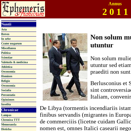
Annus
2 0 1 1
Nuntii
Acta
Breves
Non solum mul
In orbe
utuntur
Crater nugarum
Miscellanea
Politica
Non solum mulier
Scientiae
Valetudo & medicina
utuntur sed etia
Athletica
praediti non sunt
Oeconomia
Homines
Religio
Berlusconius et 
Oeconomia
sint controversia
Socialia
Italiam, convenir
Percontatio
Opiniones
Insolita
De Libya (tormentis incendiariis ista
Chronicae
finibus servandis (migrantes in Europ
Lampas
de commerciiis (licetne cuidam Gallic
Chronica TTT
Memoranda
nomen est, omnes Italici casearii nego
Disticha