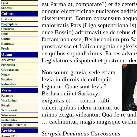
est Parmalat, comparare?) et de ceteris
Folia
Sanctus
quoque electrificinae nucleares aedif
Cultura
disseruerunt. Eorum consensum aequo
Historia
maioritatis Pars (Liga septentrionalis
Biographiae
Cinemata
duce Bossio) adfirmavit se de rebus di
Libri
factam non esse, Berlusconium pro Sa
Cultus
Hermetica
prostravisse et Italica negotia neglex
Poesis
de quibus supra diximus, Partes adver
Otium
Legislatores disputent et postremo de
Ars vivendi
Periegetica
Crucigramma
Non solum gravia, sede etiam
Nugae
levia in diurnis de colloquio
Facetiae
Nubeculata
leguntur. Quae sunt levia?
Varia
Berlusconii et Sarkozyi
Palaestra
exiguitas et … contra…alti
Vita Latina
Religio
calcei, quibus iidem utuntur, ut
Textus varii
minus exigui videantur. Qua de re und
Scholastica
… cachinnitur, magis magisque cachin
Neolatinitas
Epistulae lectorum
Archiva
Scripsit Dominicus Caveosanus
Annus 2011