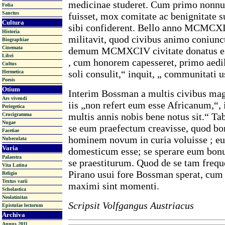
medicinae studeret. Cum primo nonnul
Folia
Sanctus
fuisset, mox comitate ac benignitate s
Cultura
sibi confiderent. Bello anno MCMCXI
Historia
militavit, quod civibus animo coniunc
Biographiae
Cinemata
demum MCMXCIV civitate donatus 
Libri
, cum honorem capesseret, primo aedili
Cultus
soli consulit,“ inquit, „ communitati u
Hermetica
Poesis
Otium
Interim Bossman a multis civibus mag
Ars vivendi
iis „non refert eum esse Africanum,“, i
Periegetica
multis annis nobis bene notus sit.“ Ta
Crucigramma
Nugae
se eum praefectum creavisse, quod bon
Facetiae
hominem novum in curia voluisse ; 
Nubeculata
Varia
domesticum esse; se sperare eum bo
Palaestra
se praestiturum. Quod de se tam frequ
Vita Latina
Pirano usui fore Bossman sperat, cum c
Religio
Textus varii
maximi sint momenti.
Scholastica
Neolatinitas
Scripsit Volfgangus Austriacus
Epistulae lectorum
Archiva
Annus 2011