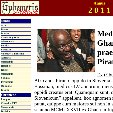
Annus
2 0 1 1
Nuntii
Acta
Breves
Med
In orbe
Crater nugarum
Gha
Miscellanea
Politica
prae
Scientiae
Valetudo & medicina
Athletica
Pira
Oeconomia
Homines
Religio
Ex trib
Oeconomia
Socialia
Africanus Pirano, oppido in Slovenia s
Percontatio
Bossman, medicus LV annorum, mense
Opiniones
Insolita
oppidi creatus erat. Quamquam sunt
Chronicae
Slovenicum” appellent, hoc agnomen
Lampas
putat, quippe cum maiores sui non in s
Chronica TTT
Memoranda
se anno MCMLXXVII ex Ghana in Iugo
Disticha