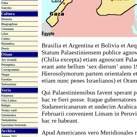
Folia
Sanctus
Cultura
Historia
Biographiae
Cinemata
Libri
Cultus
Hermetica
Brasilia et Argentina et Bolivia et Aeq
Poesis
Statum Palaestiniensem publice agnov
Otium
(Chilia excepta) etiam agnoscunt Palae
Ars vivendi
Periegetica
erant ante bellum ‘sex dierum’ anno 1
Crucigramma
Hierosolymorum partem orientalem et
Nugae
etiam nunc penes Israelianos) et Or
Facetiae
Nubeculata
Varia
Qui Palaestiniensibus favent sperant 
Palaestra
hac re fieri posse. Itaque gubernator
Vita Latina
Sudamericanarum et undecim Arabica
Religio
Textus varii
Februarii convenient Limam in Peruv
Scholastica
hac re habeant.
Neolatinitas
Epistulae lectorum
Archiva
Apud Americanos vero Meridionales 
Annus 2011