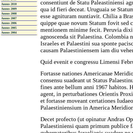
consentiunt de Statu Paleastiniensi a
Annus 2010
qua id fieri deceat. Uruguaia se Stat
Annus 2009
Annus 2008
esse agnituram nuntiavit. Chilia a Bra
Annus 2007
quippe quae novum Statum fovit sed 
Annus 2006
Annus 2005
mentionem minime fecit. Peruvia dixit
Annus 2004
agnoscenda sit Palaestina. Colombia 
Israeles et Palaestini sua sponte pacis
causam Palaestiniensem iam diu vehem
Quid evenit e congressu Limensi Febr
Fortasse nationes Americanae Meridi
consensu suadeant ut Status Palaestinu
fines ante bellum anni 1967 habitos. Ha
agent, in perturbationes Orientis Prox
et fortasse moveant certationes Iudae
Palaestiniensium in America Meridion
Decet profecto (ut opinatur Andras O
Palaestiniensi quam primum publice f
gubernatoribus Israelianis suadere ne 