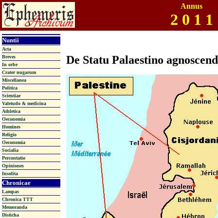
Annus
2 0 1 1
Nuntii
Acta
De Statu Palaestino agnoscen
Breves
In orbe
Crater nugarum
Miscellanea
Politica
Scientiae
Valetudo & medicina
Athletica
Oeconomia
Homines
Religio
Oeconomia
Socialia
Percontatio
Opiniones
Insolita
Chronicae
Lampas
Chronica TTT
Memoranda
Disticha